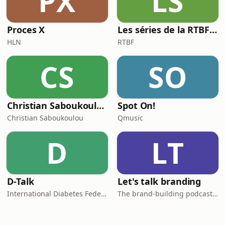
PX
LS
Proces X
Les séries de la RTBF : Histoire(s)
HLN
RTBF
CS
SO
Christian Saboukoulou
Spot On!
Christian Saboukoulou
Qmusic
D
LT
D-Talk
Let's talk branding
International Diabetes Federation
The brand-building podcast by Stef Hamerlinck