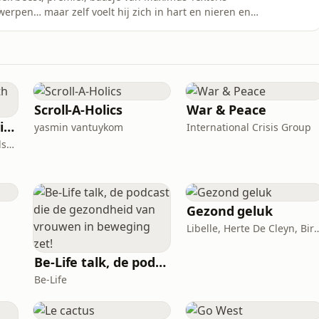
erpen… maar zelf voelt hij zich in hart en nieren en
 En in die hoedanigheid kroop hij samen met Johan
oek ‘Het Verhaal van Antwerpen’ uitgegeven bij
Scroll-A-Holics
War & Peace
Choose the Shift with Marilien Poelmans
yasmin vantuykom
International Crisis Group
Marilien Poelmans, Mindset Mentor, Founder of the Mindset Shift Academy
Gezond geluk
Libelle, Herte De Cleyn,
Be-Life talk, de podcast die de gezondheid van vrouwen in beweging zet!
Be-Life