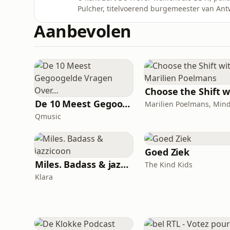
Pulcher, titelvoerend burgemeester van Antw
alle andere mogelijke organen: historicus.
Aanbevolen
Vermant in de pen. Dat resulteerde in het b
Pelckmans.Naast al da
De 10 Meest Gegoogelde Vragen Over…
Qmusic
Goed Ziek
Miles. Badass & jazzicoon
The Kind Kids
Klara