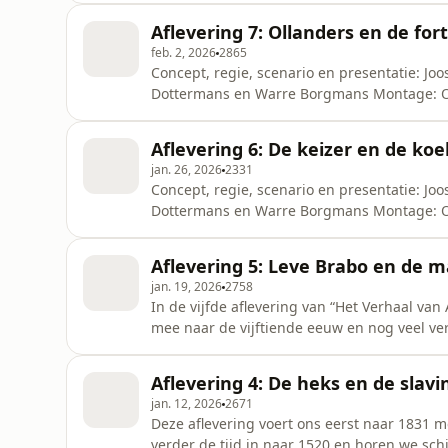
Aflevering 7: Ollanders en de for
feb. 2, 2026
2865
Concept, regie, scenario en presentatie: Jo
Dottermans en Warre Borgmans Montage: Oli
Antwerpen’: Bart De Wever &amp; Johan Ve
Aflevering 6: De keizer en de ko
jan. 26, 2026
2331
Concept, regie, scenario en presentatie: Jo
Dottermans en Warre Borgmans Montage: Oli
Antwerpen’: Bart De Wever &amp; Johan Ve
Aflevering 5: Leve Brabo en de
jan. 19, 2026
2758
In de vijfde aflevering van “Het Verhaal v
mee naar de vijftiende eeuw en nog veel ve
met Julius Caesar, over Nerviërs en Eburon
soldaat, walvisskeletten en zelfs een mammo
Aflevering 4: De heks en de slavi
HoutmanGast:
jan. 12, 2026
2671
Deze aflevering voert ons eerst naar 1831 
verder de tijd in naar 1520 en horen we sc