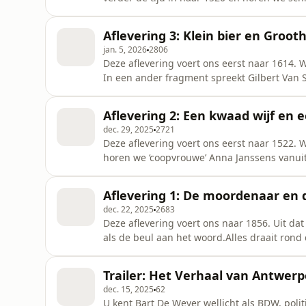
Mariastad? Wat gebeurde er met het mariabe
zien; welke heks werd er publiekelijk verbr
Aflevering 3: Klein bier en Groo
van het allere
jan. 5, 2026
2806
Deze aflevering voert ons eerst naar 1614. 
In een ander fragment spreekt Gilbert Van S
Bart de Wever over bier! Zijn eigen favorie
Landen, de betekenis van klein bier, biertak
Aflevering 2: Een kwaad wijf en
omwille
dec. 29, 2025
2721
Deze aflevering voert ons eerst naar 1522.
horen we ‘coopvrouwe’ Anna Janssens vanuit
opstand in Antwerpen. Wie waren ze? Wat dr
godsdiensttwisten, de plek van de vrouw in
Aflevering 1: De moordenaar en 
vooral over sterke vrouwen, tou
dec. 22, 2025
2683
Deze aflevering voert ons naar 1856. Uit dat
als de beul aan het woord.Alles draait rond d
Antwerpen. De kop die rolde was van de cri
genoegen dieper in op alle mogelijke vormen
Trailer: Het Verhaal van Antwer
dec. 15, 2025
62
U kent Bart De Wever wellicht als BDW, poli