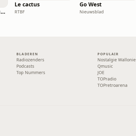
Le cactus
Go West
bel RTL - Votez pour moi
RTBF
Nieuwsblad
BLADEREN
POPULAIR
Radiozenders
Nostalgie Wallonie
Podcasts
Qmusic
Top Nummers
JOE
TOPradio
TOPretroarena