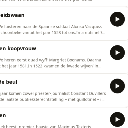
eld van het stadhuis; waarom liet Brabo zijn bloot gat
and … Bart de Wever vertelt ook het intrigerende verhaal
theidswaan
We luisteren naar de Spaanse soldaat Alonso Vazquez.
choonbeke vanuit het jaar 1553 tot ons.In a nutshell?
te bier, Antwerpen als bierhoofdstad van de Lage
sen, flets bier … en een hele nieuwe stadsontwikkeling
 een koopvrouw
 We horen eerst ‘quad wyff’ Margriet Boonams. Daarna
 het jaar 1581.In 1522 kwamen de ‘kwade wijven’ in
eef hen? Bart De Wever heeft het over
 de samenleving van volksvrouw tot landvoogdes en
de beul
 jaar komen zowel priester-journalist Constant Duvillers
e laatste publieksterechtstelling – met guillotine! – in
mineel Frans Kol. Bart De Wever gaat met smakelijk
 van publieke terechtstellingen en folterpraktijken.
pen
tiek beest, premier, baasje van Maximus Textoris