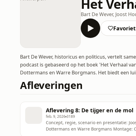
Het Verh
Bart De Wever, Joost H
Favorie
Bart De Wever, historicus en politicus, vertelt s
podcast is gebaseerd op het boek 'Het Verhaal va
Dottermans en Warre Borgmans. Het biedt een luist
Afleveringen
Aflevering 8: De tijger en de mol
feb. 9, 2026
3189
Concept, regie, scenario en presentatie: Jo
Dottermans en Warre Borgmans Montage: Oli
Antwerpen’: Bart De Wever &amp; Johan Ve