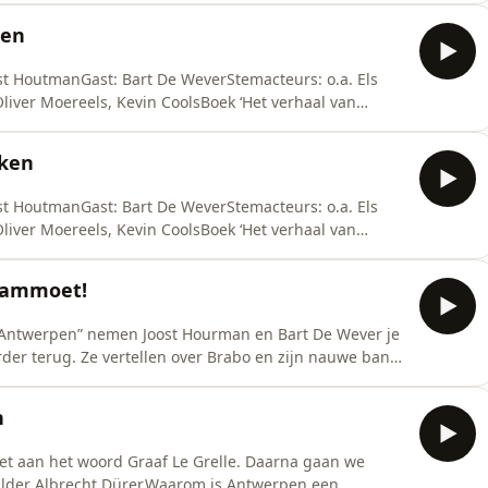
ten
ost HoutmanGast: Bart De WeverStemacteurs: o.a. Els
ver Moereels, Kevin CoolsBoek ‘Het verhaal van
rmant
eken
ost HoutmanGast: Bart De WeverStemacteurs: o.a. Els
ver Moereels, Kevin CoolsBoek ‘Het verhaal van
rmant
 mammoet!
an Antwerpen” nemen Joost Hourman en Bart De Wever je
rder terug. Ze vertellen over Brabo en zijn nauwe band
en, desolate landschappen, een verloren Romeinse
et. Concept, regie, scenario en presentatie: Joost
n
met aan het woord Graaf Le Grelle. Daarna gaan we
hilder Albrecht Dürer.Waarom is Antwerpen een