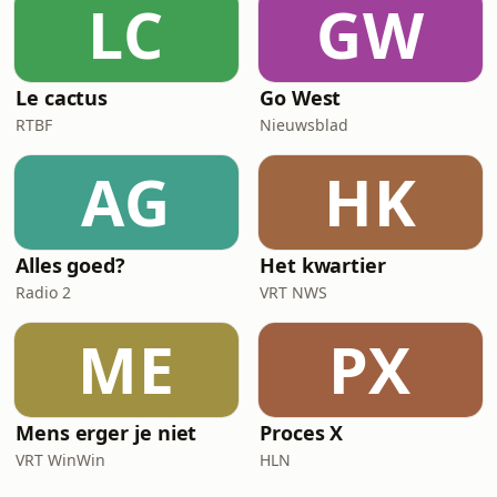
LC
GW
Le cactus
Go West
RTBF
Nieuwsblad
AG
HK
Alles goed?
Het kwartier
Radio 2
VRT NWS
ME
PX
Mens erger je niet
Proces X
VRT WinWin
HLN