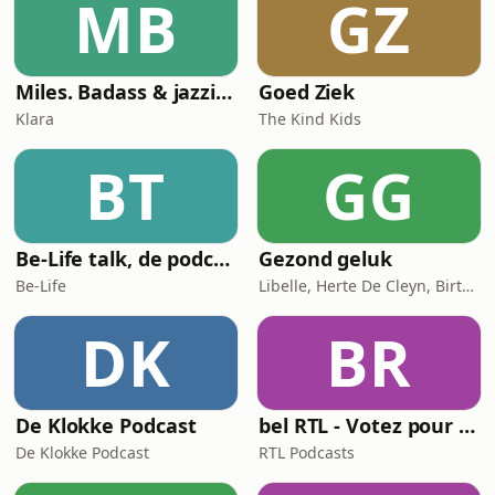
MB
GZ
heerlijk absurd en luidop lachen.Over
schermtijd die volge
Miles. Badass & jazzicoon
Goed Ziek
Klara
The Kind Kids
BT
GG
Be-Life talk, de podcast die de gezondheid van vrouwen in beweging zet!
Gezond geluk
Be-Life
Libelle, Herte De Cleyn, Birte Govarts
DK
BR
De Klokke Podcast
bel RTL - Votez pour moi
De Klokke Podcast
RTL Podcasts