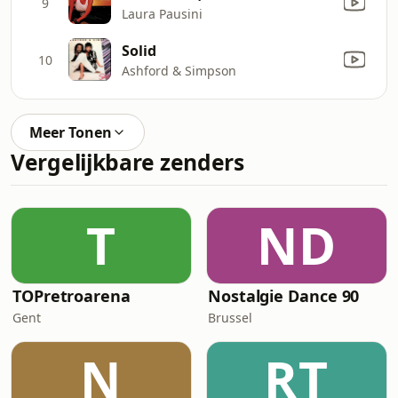
9
Laura Pausini
Solid
10
Ashford & Simpson
Meer Tonen
Vergelijkbare zenders
T
ND
TOPretroarena
Nostalgie Dance 90
Gent
Brussel
N
RT