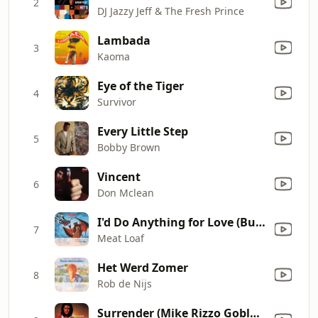
2
DJ Jazzy Jeff & The Fresh Prince
Lambada
3
Kaoma
Eye of the Tiger
4
Survivor
Every Little Step
5
Bobby Brown
Vincent
6
Don Mclean
I'd Do Anything for Love (But I Won't Do That) [Single Edit]
7
Meat Loaf
Het Werd Zomer
8
Rob de Nijs
Surrender (Mike Rizzo Goblal Dub)