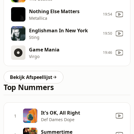
Nothing Else Matters
19:54
Metallica
Englishman In New York
19:50
Sting
Game Mania
19:46
Virgo
Bekijk Afspeellijst
Top Nummers
It's OK, All Right
1
Def Dames Dope
Summertime