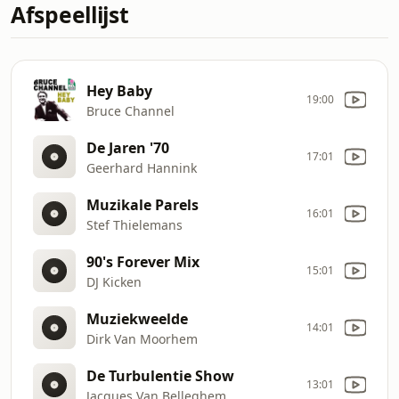
Afspeellijst
Hey Baby
19:00
Bruce Channel
De Jaren '70
17:01
Geerhard Hannink
Muzikale Parels
16:01
Stef Thielemans
90's Forever Mix
15:01
DJ Kicken
Muziekweelde
14:01
Dirk Van Moorhem
De Turbulentie Show
13:01
Jacques Van Belleghem