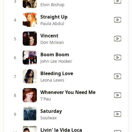
3
Elvin Bishop
Straight Up
4
Paula Abdul
Vincent
5
Don Mclean
Boom Boom
6
John Lee Hooker
Bleeding Love
7
Leona Lewis
Whenever You Need Me
8
T'Pau
Saturday
9
Soulwax
Livin' la Vida Loca