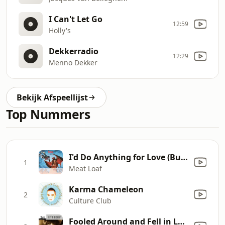
I Can't Let Go
12:59
Holly's
Dekkerradio
12:29
Menno Dekker
Bekijk Afspeellijst
Top Nummers
I'd Do Anything for Love (But I Won't Do That) [Single Edit]
1
Meat Loaf
Karma Chameleon
2
Culture Club
Fooled Around and Fell in Love