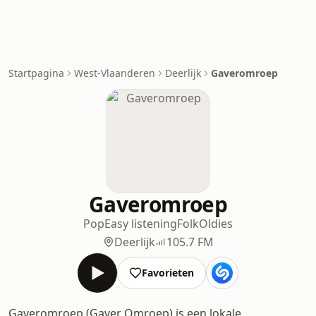
Startpagina
West-Vlaanderen
Deerlijk
Gaveromroep
Gaveromroep
Pop
Easy listening
Folk
Oldies
Deerlijk
105.7 FM
Favorieten
Gaveromroep (Gaver Omroep) is een lokale