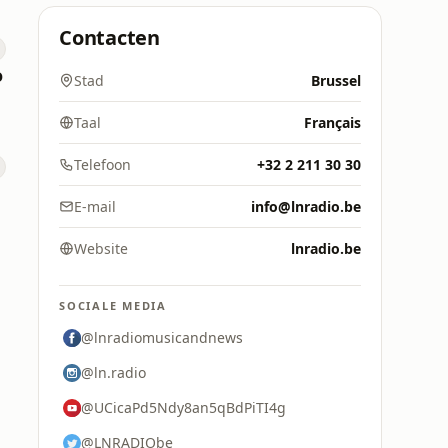
Contacten
o
Stad
Brussel
Taal
Français
Telefoon
+32 2 211 30 30
E-mail
info@lnradio.be
Website
lnradio.be
SOCIALE MEDIA
@lnradiomusicandnews
@ln.radio
@UCicaPd5Ndy8an5qBdPiTI4g
@LNRADIObe