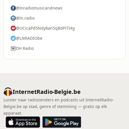
@lnradiomusicandnews
@ln.radio
@UCicaPd5Ndy8an5qBdPiTI4g
@LNRADIObe
DH Radio
InternetRadio-Belgie.be
Luister naar radiozenders en podcasts uit InternetRadio-
Belgie.be op stad, genre of stemming — gratis op elk
apparaat.