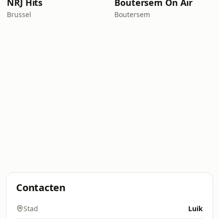
NRJ Hits
Boutersem On Air
Brussel
Boutersem
Contacten
Stad
Luik