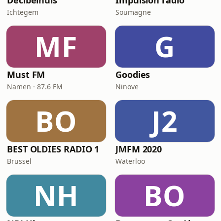
Decibelhuis
Impulsion radio
Ichtegem
Soumagne
MF
G
Must FM
Goodies
Namen · 87.6 FM
Ninove
BO
J2
BEST OLDIES RADIO 1
JMFM 2020
Brussel
Waterloo
NH
BO