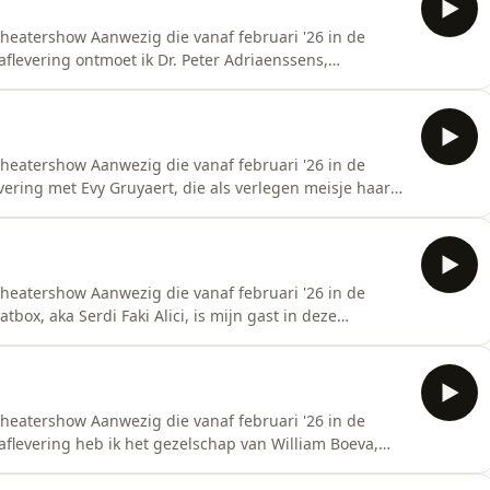
theatershow Aanwezig die vanaf februari '26 in de
aflevering ontmoet ik Dr. Peter Adriaenssens,
eltijds traumatherapeut.&nbsp;Mijn missie: zo aanwezig
nze telefoons? Die staan gewoon op luid.&nbsp;Want
theatershow Aanwezig die vanaf februari '26 in de
vering met Evy Gruyaert, die als verlegen meisje haar
 op Radio Donna en nooit zelf had gedacht er zo lang
zig mogelijk met haar in gesprek gaan.&nbsp;Onze
theatershow Aanwezig die vanaf februari '26 in de
box, aka Serdi Faki Alici, is mijn gast in deze
n beide ouders in een auto-ongeluk en begint hij aan een
ens vind hij de plek waar hij aanwezig mag zijn. Er is
theatershow Aanwezig die vanaf februari '26 in de
aflevering heb ik het gezelschap van William Boeva,
: zo aanwezig mogelijk met hem in gesprek
on op luid.&nbsp;Want hier geldt: als