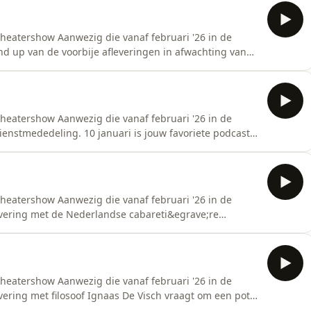
opt het g
theatershow Aanwezig die vanaf februari '26 in de
nd up van de voorbije afleveringen in afwachting van
 een soort nieuwjaarscadeautje. &nbsp;See
tion.
theatershow Aanwezig die vanaf februari '26 in de
ienstmededeling. 10 januari is jouw favoriete podcast
cken welke afleveringen je nog niet geluisterd
y information.
theatershow Aanwezig die vanaf februari '26 in de
evering met de Nederlandse cabareti&egrave;re
prise speelt van haar allereerste succesvoorstelling
anwezig mogelijk met haar in gesprek
oon
theatershow Aanwezig die vanaf februari '26 in de
vering met filosoof Ignaas De Visch vraagt om een potje
o;.&nbsp;Mijn missie: zo aanwezig mogelijk met hem in