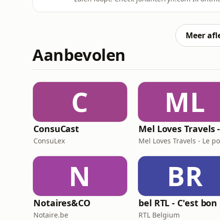
wereldvermaarde kunstenares Fatinha Ramos
aanwezig mogelijk met haar in gesprek gaan
geldt: als &eacute;&eacute;n van
Meer afl
Aanbevolen
C
ML
ConsuCast
ConsuLex
N
BR
Notaires&CO
b
Notaire.be
RTL Belgium