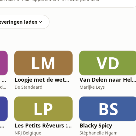
 met het bijzondere levensverhaal. Mijn missie: zo
. Onze telefoons? Die staan gewoon op luid. Want hier
everingen laden
LM
VD
Mel Loves Travels - Le podcast belge du voyage
Loopje met de wetenschap
Van Delen naar Hel
Mel Loves Travels - Le podcast belge du voyage
De Standaard
Marijke Leys
LP
BS
el RTL - C'est bon à savoir
Les Petits Rêveurs : histoires et aventures pour enfants
Blacky Spicy
NRJ Belgique
Stéphanelle Ngam