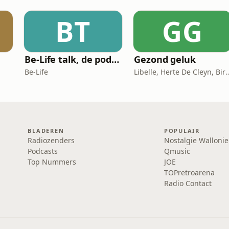
BT
GG
Be-Life talk, de podcast die de gezondheid van vrouwen in beweging zet!
Gezond geluk
Be-Life
Libelle, Herte De Cleyn,
BLADEREN
POPULAIR
Radiozenders
Nostalgie Wallonie
Podcasts
Qmusic
Top Nummers
JOE
TOPretroarena
Radio Contact