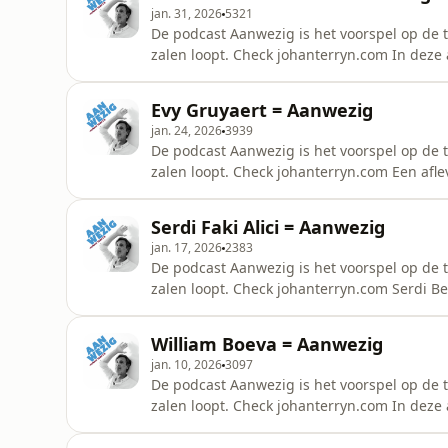
jan. 31, 2026
5321
De podcast Aanwezig is het voorspel op de 
zalen loopt. Check johanterryn.com In deze 
kinderpsychiater op rust, deeltijds opa, de
mogelijk met hem in gesprek gaan.&nbsp;O
Evy Gruyaert = Aanwezig
hier geldt: als &eacute;&eacut
jan. 24, 2026
3939
De podcast Aanwezig is het voorspel op de 
zalen loopt. Check johanterryn.com Een afle
mediacarri&egrave;re won met een wedstrijd
aanwezig te blijven. Mijn missie: zo aanwe
Serdi Faki Alici = Aanwezig
telefoons? Die staan gewo
jan. 17, 2026
2383
De podcast Aanwezig is het voorspel op de 
zalen loopt. Check johanterryn.com Serdi Beat
aflevering. Op zijn zes jaar verliest hij zij
parcours in internaten en instellingen. Nerg
William Boeva = Aanwezig
&eacute;&eacut
jan. 10, 2026
3097
De podcast Aanwezig is het voorspel op de 
zalen loopt. Check johanterryn.com In deze 
comedian en mediafiguur.&nbsp;Mijn missie
gaan.&nbsp;Onze telefoons? Die staan gewo