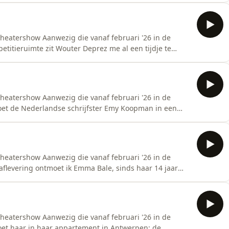
aan gewoon op luid.&nbsp;Want hier geldt: als
theatershow Aanwezig die vanaf februari '26 in de
etitieruimte zit Wouter Deprez me al een tijdje te
o;Aanwezig&rsquo;, hard labeur want Wouter is een
n detail wil doen kloppen. Plots keren we de rollen om
theatershow Aanwezig die vanaf februari '26 in de
oet de Nederlandse schrijfster Emy Koopman in een
Brussel waar ze een schrijversresidentie
elijk met haar in gesprek gaan.&nbsp;Onze telefoons?
theatershow Aanwezig die vanaf februari '26 in de
aflevering ontmoet ik Emma Bale, sinds haar 14 jaar
rpers.&nbsp;Mijn missie: zo aanwezig mogelijk met
 Die staan gewoon op luid.&nbsp;Want hier geldt: als
theatershow Aanwezig die vanaf februari '26 in de
oet haar in haar appartement in Antwerpen: de