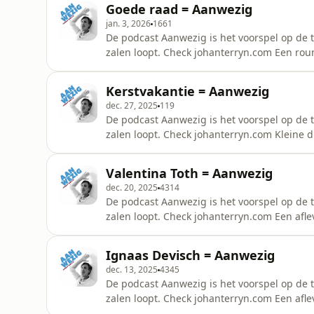
Goede raad = Aanwezig
&eacute;&eacute;n van ons wordt gebeld, st
jan. 3, 2026
1661
De podcast Aanwezig is het voorspel op de 
zalen loopt. Check johanterryn.com Een rou
een nieuwe. Alle goede raad verzameld als
omnystudio.com/listener for privacy informa
Kerstvakantie = Aanwezig
dec. 27, 2025
119
De podcast Aanwezig is het voorspel op de 
zalen loopt. Check johanterryn.com Kleine d
weer aanwezig. Ondertussen kan je even che
hebt.See omnystudio.com/listener for privac
Valentina Toth = Aanwezig
dec. 20, 2025
4314
De podcast Aanwezig is het voorspel op de 
zalen loopt. Check johanterryn.com Een afl
Valentina Toth, die momenteel een laatste re
&ldquo;Wildbloei&rdquo;. Mijn missie: zo a
Ignaas Devisch = Aanwezig
gaan.&nbsp;Onze telefoons? Die staan gew
dec. 13, 2025
4345
De podcast Aanwezig is het voorspel op de 
zalen loopt. Check johanterryn.com Een afle
filosoferen rond &lsquo;aanwezig zijn&rsqu