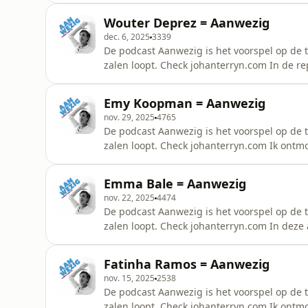
gesprek gaan.&nbsp;Onze telefoons? Die st
Wouter Deprez = Aanwezig
&eacute;&eacute;n van ons
dec. 6, 2025
3339
De podcast Aanwezig is het voorspel op de 
zalen loopt. Check johanterryn.com In de rep
coachen voor de nieuwe voorstelling &lsqu
&lsquo;pietje precies&rsquo; die alles tot i
Emy Koopman = Aanwezig
wanneer we deze aflever
nov. 29, 2025
4765
De podcast Aanwezig is het voorspel op de 
zalen loopt. Check johanterryn.com Ik ontm
statig appartement in de Dansaertstraat in 
geniet.&nbsp;Mijn missie: zo aanwezig mog
Emma Bale = Aanwezig
Die staan gewoon op luid.&nbsp;Want hi
nov. 22, 2025
4474
De podcast Aanwezig is het voorspel op de 
zalen loopt. Check johanterryn.com In deze 
zangeres en groot geworden in de schijnwe
haar in gesprek gaan.&nbsp;Onze telefoons?
Fatinha Ramos = Aanwezig
&eacute;&eacute;n van ons w
nov. 15, 2025
2538
De podcast Aanwezig is het voorspel op de 
zalen loopt. Check johanterryn.com Ik ontm