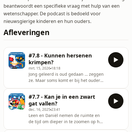
beantwoordt een specifieke vraag met hulp van een
wetenschapper. De podcast is bedoeld voor
nieuwsgierige kinderen en hun ouders.
Afleveringen
#7.8 - Kunnen hersenen
krimpen?
mrt. 15, 2026
18:18
Jong geleerd is oud gedaan … zeggen
ze. Maar soms komt er bij het ouder
worden storing op ons doen én op
ons denken. Wat er precies gebeurt
#7.7 - Kan je in een zwart
met een ouder wordend brein en hoe
gat vallen?
dat kan leiden tot dementie, ontrafelt
dec. 16, 2025
23:41
Leen samen met Mathieu. Dit
Leen en Daniël nemen de ruimte en
Wetenschapje is een deep dive in
de tijd om dieper in te zoomen op het
onze hersenpan. Hopelijk zijn we
heelal, het concept ruimtetijd en
niets vergeten.Luister ook naar de