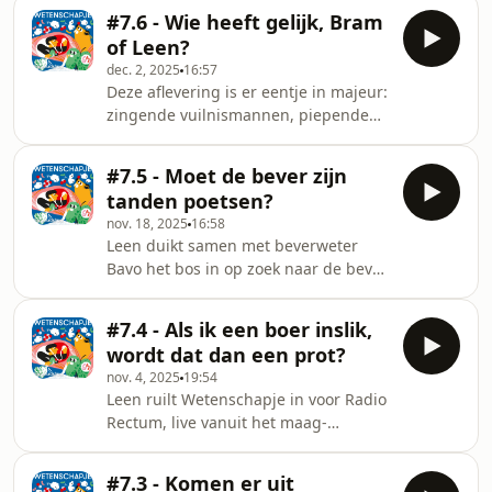
zwarte gaten. We komen te weten dat
fictiepodcast De krimpende
#7.6 - Wie heeft gelijk, Bram
Einstein zijn tijd ver vooruit was, dat
reus.&nbsp; Een verhaal over e
of Leen?
botsende gaten klinken als een
dec. 2, 2025
16:57
lieflijke tsjirp en dat tijd trager gaat
Deze aflevering is er eentje in majeur:
als je sneller
zingende vuilnismannen, piepende
beweegt.&nbsp;LETTERLIJK! Leens
vrachtwagens en een galmend
hersenen zijn bijna opgebrand door
sorteercentrum. 🚮&nbsp; We kraken
al deze info! 🤯🤯🤯 Dit was trouwens
#7.5 - Moet de bever zijn
meerdere noten over windshifters,
de laatste aflevering van sei
tanden poetsen?
secundaire grondstoffen en wat er nu
nov. 18, 2025
16:58
allemaal bij de PMD mag.&nbsp;Én
Leen duikt samen met beverweter
we zoeken meerstemmig uit: WIE
Bavo het bos in op zoek naar de bever.
HEEFT ER HIER NU EIGENLIJK GELIJK?
Samen zetten ze een boom op over
🗣️ Leen Renders (concept, host en
bevergeil, dubbele nagels én een
regie)🗣️ David Dermez, Ivan Pecnic,
#7.4 - Als ik een boer inslik,
ochtenddrolletje. De belangrijkste
Koen Brandt, Marijke Guete
wordt dat dan een prot?
weetjes op een rij: bevers bijten in
nov. 4, 2025
19:54
bomen, bivakkeren in burchten en
Leen ruilt Wetenschapje in voor Radio
bouwen bangelijke bammen, euh,
Rectum, live vanuit het maag-
dammen Deze aflevering tovert alvast
darmkanaal van Bram.&nbsp;Leen en
een tandpastawitte smile op ons
Aniek diepen interne info op over
gezicht.🗣️ Leen Renders (concept,
#7.3 - Komen er uit
antioxidanten. Ze praten over protten