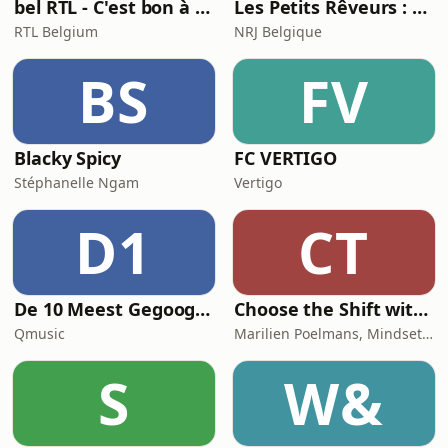
bel RTL - C'est bon à savoir
Les Petits Rêveurs : histoires et aventures pour enfants
RTL Belgium
NRJ Belgique
BS
FV
Blacky Spicy
FC VERTIGO
Stéphanelle Ngam
Vertigo
D1
CT
De 10 Meest Gegoogelde Vragen Over…
Choose the Shift with Marilien Poelmans
Qmusic
Marilien Poelmans, Mindset Mentor, Founder of the Mindset Shift Academy
S
W&