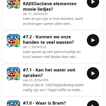
host en regie)🎛️ Bram Co
RADIOactieve elementen
en delen&nbsp;warme weetjes over
mooie liedjes?
inslikbare technologie en Brams
okt. 21, 2025
20:32
binnenkant.&nbsp;Gelukkig schijnt er
Leen en Jan zijn in hun element, want
licht aan het einde van deze bruine
ze bezingen samen alles over
tunnel. 💨🗣️ Leen Renders (concept,
RADIOactiviteit.&nbsp;Ze laten hun
host en regie)🎛️ Bram Coumans (klank
licht schijnen over moeilijke materie,
en muziek)🧠 Aniek
#7.2 - Kunnen we onze
ieniemienie atomen en supersnelle
handen te veel wassen?
kernreacties. Wist jij trouwens dat een
okt. 7, 2025
16:33
banaan radioactief is?! Opgepast:
Leen spuwt op een petrischaaltje en
Deze aflevering kan gevaarlijk
tuurt samen met Bouke door een
INGEWIKKELDE info bevatten en is
microscoop op zoek naar microben. In
enkel voor denkers met een stevige
één druppel speeksel leven er soms
portie doorzettingsvermogen. Je krijgt
#7.1 - Kan het water ooit
wel één miljard bacteriën! De
er wél energi
opraken?
meesten zijn helemaal niet schadelijk
sep. 23, 2025
19:06
voor ons. We hebben ze zelfs nodig.
Wist je dat er 1000 kopjes&nbsp;water
Hatsjie? Gezondheid! Deze aflevering
nodig zijn om 1 kopje koffie te maken?
is voor propere zieltjes die niet vies
Dat is verslikken, euh&nbsp;…
zijn van vuile weetjes.🗣️ Leen Renders
schrikken, hé! Hoe dat precies zit,
(concept, host en regie)🎛️ Bram
#7.0 - Waar is Bram?
ontdekt Leen samen met Sarah. Het