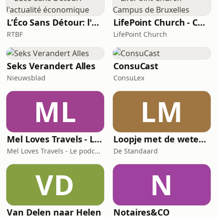
een live publiek, Bij De Vieze Ga
L’Éco Sans Détour: l'actualité économique
LifePoint Church - Campus de Bruxelles
RTBF
LifePoint Church
Seks Verandert Alles
ConsuCast
Nieuwsblad
ConsuLex
ML
LM
Mel Loves Travels - Le podcast belge du voyage
Loopje met de wetenschap
Mel Loves Travels - Le podcast belge du voyage
De Standaard
VD
N
Van Delen naar Helen
Notaires&CO