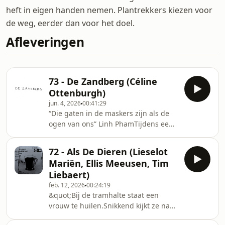
heft in eigen handen nemen. Plantrekkers kiezen voor
de weg, eerder dan voor het doel.
Afleveringen
73 - De Zandberg (Céline
Ottenburgh)
jun. 4, 2026
00:41:29
“Die gaten in de maskers zijn als de
ogen van ons” Linh PhamTijdens een
hittegolf verblijft audiomaker Céline
Ottenburgh een week lang op De
72 - Als De Dieren (Lieselot
Zandberg, een kunstwerkplaats voor
Mariën, Ellis Meeusen, Tim
mensen met een kwetsbaarheid. In
Liebaert)
een tijd waar alles steeds sneller
feb. 12, 2026
00:24:19
moet gaan, wordt er op de Zandberg
&quot;Bij de tramhalte staat een
even stilgestaan om aandachtig te
vrouw te huilen.Snikkend kijkt ze naar
kunnen kijken. Schrijver Jan,
de vingers van haar rechterhand,
commentator Klaus, schilder