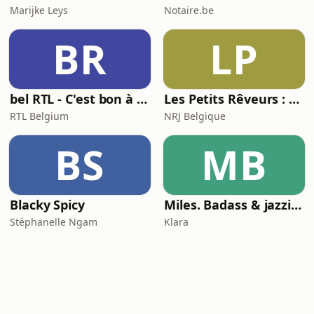
Marijke Leys
Notaire.be
BR
LP
bel RTL - C'est bon à savoir
Les Petits Rêveurs : histoires et aventures pour enfants
RTL Belgium
NRJ Belgique
BS
MB
Blacky Spicy
Miles. Badass & jazzicoon
Stéphanelle Ngam
Klara