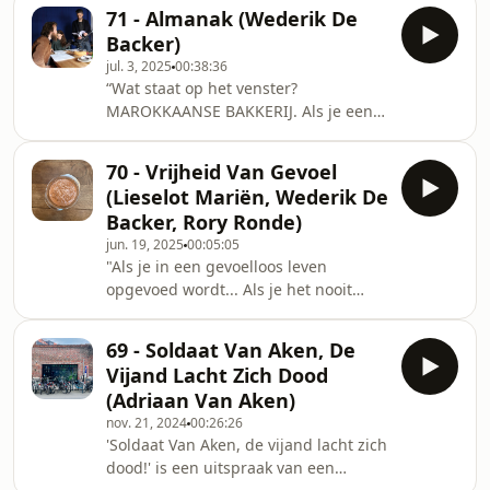
waarvan ze de toppen zachtjes tegen
Pieternelle en andere kunsten
71 - Almanak (Wederik De
het glas van het tramhokje drukt. Met
Backer)
haar andere hand strijkt ze over haar
jul. 3, 2025
00:38:36
duidelijk zwangere buik. Ik weet dat
“Wat staat op het venster?
het niet hoort, maar ik kan niet
MAROKKAANSE BAKKERIJ. Als je een
ophouden naar haar te
Turks brood wilt, moet je maar naar
kijken.&quot;Een audioverhaal,
een Turkse bakker gaan.”Tientallen
geschreven en geregisseerd door
70 - Vrijheid Van Gevoel
jaren lang was zaal De Meibloem in
Lieselot Mariën, met de stem
(Lieselot Mariën, Wederik De
de Brugse Poort in Gent the place to
Backer, Rory Ronde)
be voor de bewoners van de Brugse
jun. 19, 2025
00:05:05
Poort. In haar lange geschiedenis was
"Als je in een gevoelloos leven
De Meibloem een socialistische
opgevoed wordt... Als je het nooit
feestzaal, een jeugdclub en een
hebt gezien en nooit hebt gekend,
cinema.Kortweg: een bijzondere plek,
kan je het ook niet weten, hé!"Een
waar elke bewoner bijzond
69 - Soldaat Van Aken, De
man die geen gevoelens heeft, praat
Vijand Lacht Zich Dood
over het éne moment waarop hij toch
(Adriaan Van Aken)
"efkes" iets voelde. "Efkes".Een korte
nov. 21, 2024
00:26:26
Plantrekkers, gemaakt door Lieselot
'Soldaat Van Aken, de vijand lacht zich
Mariën en Wederik De Backer, met
dood!' is een uitspraak van een
muziek van Rory Ronde.