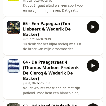
mrt. 21, 2024
00:21:57
Dostojevski, zijn mondhoeken
&quot;Er gaat altijd wel een soort voor
besmeurd met chocolade en gele
en na zijn in mijn leven. Dat gaat
creme. Dat had iets zieligs.&quot; Een
nooit meer weg.&quot; Een aflevering
verhaal, verteld door Mieke De Groote
van Plantrekkers, gemaakt door Lucas
en Lucas Van den Eynde. Met muziek
65 - Een Papegaai (Tim
Derycke en Ellis Meeusen. Met muziek
van Frederik De Clercq Geschreven en
Liebaert & Wederik De
van Laurens Desmet &amp; Frederik
de r
Backer)
De Clercq. Beluister alle afleveringen
mrt. 7, 2024
00:09:49
via: https://50jaare17.be/ontdek-het-
“Ik denk dat het bijna oorlog was. En
project/podcast-alle-e17-goed/
de broer van mijn grootmoeder,
Cyriel, was missionaris in Congo. Toen
hij naar huis kwam, had hij een
64 - De Praagstraat 4
papegaai mee. Die papegaai stond in
(Thomas Morlion, Frederik
onze woonkamer en die kon heel
De Clercq & Wederik De
goed praten. Er waren drie dingen,
Backer)
die kon hij écht heel goed kon
jun. 8, 2023
00:25:38
imiteren.&quot; Een
&quot;Wouter zat te spelen met zijn
Plantrekkersaflevering over een
potlood. Voor hem een blanco blad,
papegaai, met de stem van Greet
met daarop twee woorden:
Daelemans, gemaakt door Wederik De
&#39;Idëeen Podcast&#39;. De
Backer,