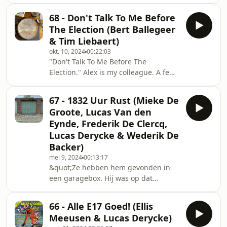
legerofficier ten aanzien van de
dienstplichtige vader van Adriaan Van
68 - Don't Talk To Me Before
Aken, na alweer een jammerlijk
The Election (Bert Ballegeer
mislukte schietoefening of dril. Met
& Tim Liebaert)
heel veel liefde en respect delen we
okt. 10, 2024
00:22:03
graag aflevering 6 van deze prachtige
"Don't Talk To Me Before The
podcast van Adriaan Van Aken, met
Election." Alex is my colleague. A few
muziek van Joris Caluwaerts. (Er is ook
months ago, we’re at an event when a
een theatervoorstelling van, dus ga kij
social worker from a refugee center
67 - 1832 Uur Rust (Mieke De
walks by. She sees Alex and starts to
Groote, Lucas Van den
cry. Alex turns out to be a political
Eynde, Frederik De Clercq,
refugee from Rwanda. Ten years after
Lucas Derycke & Wederik De
her arrival, she becomes an official
Backer)
Belgian citizen. I follow her on her
path towards her first election day.
mei 9, 2024
00:13:17
&quot;Ze hebben hem gevonden in
For a long time, she had to undergo
een garagebox. Hij was op dat
moment al drie dagen dood. Een
triestige garagebox... Een man van
66 - Alle E17 Goed! (Ellis
zestig, met op zijn schoot
Meeusen & Lucas Derycke)
&#39;Misdaad en Straf&#39; van