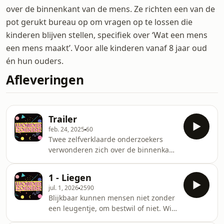
over de binnenkant van de mens. Ze richten een van de
pot gerukt bureau op om vragen op te lossen die
kinderen blijven stellen, specifiek over ‘Wat een mens
een mens maakt’. Voor alle kinderen vanaf 8 jaar oud
én hun ouders.
Afleveringen
Trailer
feb. 24, 2025
60
Twee zelfverklaarde onderzoekers
verwonderen zich over de binnenkant
van de mens. Ze richten een van de
pot gerukt bureau op om vragen op te
1 - Liegen
lossen die kinderen blijven stellen,
jul. 1, 2026
2590
specifiek over ‘Wat een mens een
Blijkbaar kunnen mensen niet zonder
mens maakt’.See
een leugentje, om bestwil of niet. Wie
omnystudio.com/listener for privacy
liegen allemaal vier tot tien keer per
information.