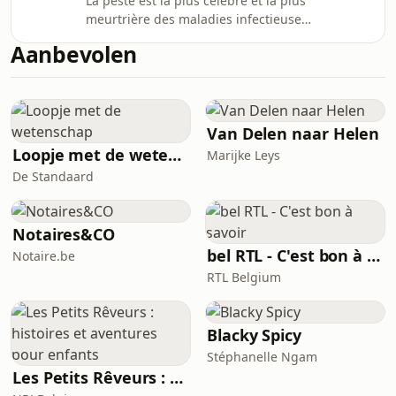
La peste est la plus célèbre et la plus
notamment les communautés juives,
meurtrière des maladies infectieuses
victimes de terribles persécutions. Il
de l’histoire. À travers ses différentes
retrace aussi les premiers remèdes
Aanbevolen
pandémies, dont la peste noire du
imaginés contre le fléau et les
XIVe siècle, elle a profondément
progrès scientifiques
marqué les sociétés humaines. Cet
épisode explore les origines de la
maladie, ses formes cliniques et son
Van Delen naar Helen
mode de transmission. Il montre
Loopje met de wetenschap
Marijke Leys
comment les épidémies bouleversent
De Standaard
les comportements, les croyances et
l’orga
Notaires&CO
bel RTL - C'est bon à savoir
Notaire.be
RTL Belgium
Blacky Spicy
Stéphanelle Ngam
Les Petits Rêveurs : histoires et aventures pour enfants