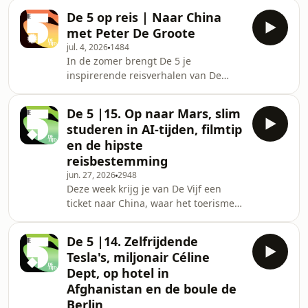
neemt hoofdredacteur van Sabato An
drijven. Host: Erwin Deckers Gasten:
De 5 op reis | Naar China
Bogaerts je mee op roadtrip door de
Henk Dheedene, An Bogaerts, Marie
met Peter De Groote
Verenigde Staten. De reis gaat van
Van Oost en Pete
jul. 4, 2026
1484
het Witte Huis langs het Fallingwater
In de zomer brengt De 5 je
House van Frank Lloyd Wright naar
inspirerende reisverhalen van De
een rodeo in Cincinnati, inclusief
Tijd-journalisten. Deze aflevering
cowboyhoed. Je krijgt een boeiend
neemt hoofdredacteur Peter De
reisverhaal over TikTok-lijstjes, een
De 5 |15. Op naar Mars, slim
Groote je mee naar China, waar je
rustig bezoek aan he
studeren in AI-tijden, filmtip
gastvrije mensen, veel camera's en
en de hipste
schorpioenen op een stokje vindt. Hoe
reisbestemming
pak je zo'n reis aan? En is China als
jun. 27, 2026
2948
reisbestemming de hype waard? Host:
Deze week krijg je van De Vijf een
Erwin Deckers Gasten: Peter De
ticket naar China, waar het toerisme
Groote, Marie Van Oost, Henk
boomt, een film die onze recensent
Dheedene, An Bogaerts Chef
heeft weggeblazen en een antwoord
Weekend
De 5 |14. Zelfrijdende
op de vraag of we in ons leven nog
Tesla's, miljonair Céline
naar Mars kunnen verhuizen. Host:
Dept, op hotel in
Erwin Deckers Gasten: Nancy
Afghanistan en de boule de
Vermeulen, Ruben Nollet, Stephanie
Berlin
De Smedt en Laurens Dekock Chef