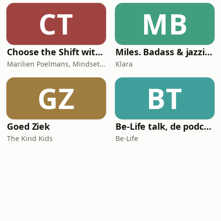
CT
MB
Choose the Shift with Marilien Poelmans
Miles. Badass & jazzicoon
Marilien Poelmans, Mindset Mentor, Founder of the Mindset Shift Academy
Klara
GZ
BT
Goed Ziek
Be-Life talk, de podcast die de gezondheid van vrouwen in beweging zet!
The Kind Kids
Be-Life