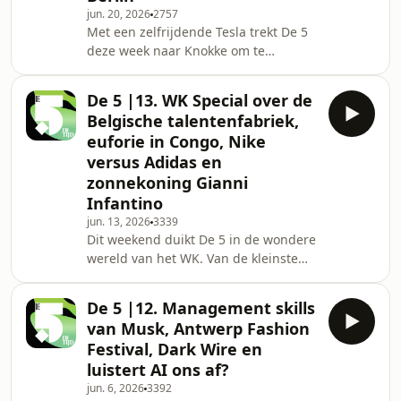
Weekend: Sofie Vanlommel Productie:
jun. 20, 2026
2757
Met een zelfrijdende Tesla trekt De 5
Karel Dierickx, Ella Van Eynde en Lara
deze week naar Knokke om te
DroessaertSee omnyst
wingfoilen, het 'padel van de
watersporten'. De volgende stops zijn
De 5 |13. WK Special over de
Afghanistan en het WK, waar de
Belgische talentenfabriek,
Belgische influencer C&eacute;line
euforie in Congo, Nike
Dept serieus aan het scoren is.
versus Adidas en
Hoeveel ze daarmee verdient, ontdek
zonnekoning Gianni
je in deze aflevering. Host: Erwin
Deckers Gasten: Bas Kurstjens, An
Infantino
Bogaerts, Matthias Verbergt en Pieter
jun. 13, 2026
3339
Verlee Chef Weekend: Sofi
Dit weekend duikt De 5 in de wondere
wereld van het WK. Van de kleinste
voetballanden tot de kleinste spelers
die straks De Bruyne &amp; co
De 5 |12. Management skills
moeten opvolgen. Big shoes to fill.
van Musk, Antwerp Fashion
Maar zijn dat er dan van Nike of
Festival, Dark Wire en
Adidas? Ontdek het in deze
luistert AI ons af?
aflevering! Host: Erwin Deckers
jun. 6, 2026
3392
Gasten: Gilles Mbiye-Beya, Pieter