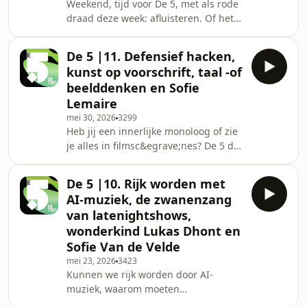
Weekend, tijd voor De 5, met als rode
Lambrecht, Els Maes en Bas
draad deze week: afluisteren. Of het
KurstjensChef Weekend: Sofie
nu de FBI is of AI, wees waakzaam! Is
VanlommelProductie: Karel Dierickx,
Antwerpen nog steeds de modestad
Ella V
De 5 |11. Defensief hacken,
bij uitstek? En hoe krijgt Elon Musk
kunst op voorschrift, taal -of
zijn achterban zover om het onderste
beelddenken en Sofie
uit de kan te halen? Ontdek het in
Lemaire
deze aflevering. Host: Erwin Deckers
mei 30, 2026
3299
Gasten: Natalie Helsen, Ella Van
Heb jij een innerlijke monoloog of zie
Eynde, Bart Van Nuffelen en Roel
je alles in filmsc&egrave;nes? De 5 die
VerryckenChef Weekend: Sofie
zocht het uit. Welke podcast blaast
VanlommelProd
radiomaker Sofie Lemaire van haar
De 5 |10. Rijk worden met
sokken en krijgen we binnenkort
AI-muziek, de zwanenzang
kunst voorgeschreven door de arts?
van latenightshows,
Ontdek het in deze aflevering! Host:
wonderkind Lukas Dhont en
Erwin Deckers Gasten: Miet De Letter,
Sofie Van de Velde
Nina Dillen, Sofie Lemaire, Ella Van
Eynde en Pieter VerleeChef Weekend:
mei 23, 2026
3423
Kunnen we rijk worden door AI-
Sofie VanlommelProductie: Karel Dier
muziek, waarom moeten
latenightshows in de VS steeds vaker