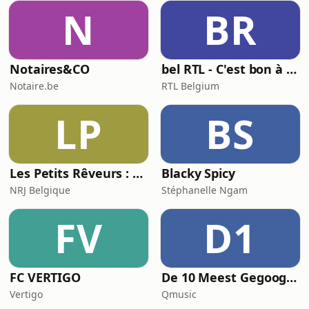
N
BR
Notaires&CO
bel RTL - C'est bon à savoir
Notaire.be
RTL Belgium
LP
BS
Les Petits Rêveurs : histoires et aventures pour enfants
Blacky Spicy
NRJ Belgique
Stéphanelle Ngam
FV
D1
FC VERTIGO
De 10 Meest Gegoogelde Vragen Over…
Vertigo
Qmusic