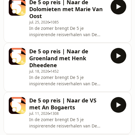
De 5 op reis | Naar de
naar Patagoni&euml;. Meer dan
Dolomieten met Marie Van
dertig jaar droomde hij over dat grote
Oost
niets, ge&iuml;nspireerd door een
jul. 25, 2026
1085
boek en het reisprogramma van
In de zomer brengt De 5 je
Boudewijn B&uuml;ch. Hij ging op
inspirerende reisverhalen van De
zoek naar het einde van de wereld,
Tijd-journalisten. In deze aflevering
kreeg literaire inspiratie en spotte
neemt Marie Van Oost je mee naar de
een wel heel kleine poema. Host:
De 5 op reis | Naar de
Dolomieten. Van hut naar hut wandelt
Groenland met Henk
ze haar hoofd leeg langs
Dheedene
indrukwekkende vergezichten en tot
jul. 18, 2026
1452
diep in het hooggebergte. Ze vertelt
In de zomer brengt De 5 je
over selfiejagers op slippers en de
inspirerende reisverhalen van De
onweerstaanbare lokroep van de
Tijd-journalisten. In deze aflevering
hoogtemeters. Host: Erwin Deckers
neemt buitenlandjournalist Henk
Gasten: Marie Van Oost, Henk Dh
De 5 op reis | Naar de VS
Dheedene je mee naar het
met An Bogaerts
adembenemende Groenland. Hij
jul. 11, 2026
1308
vertelt over jagen op zeehonden en
In de zomer brengt De 5 je
ijsberen, wandelingen door
inspirerende reisverhalen van De
onherbergzaam gebied en ijsbergen
Tijd-journalisten. Deze aflevering
die langs zijn hotelraam voorbij