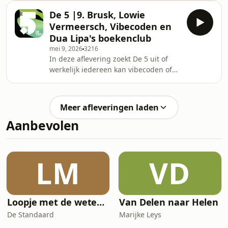
de duimen leggen, wat raadt
De 5 |9. Brusk, Lowie
galeriehouder Sofie Van de Velde ons
Vermeersch, Vibecoden en
aan en kunnen we het succesrecept
Dua Lipa's boekenclub
van filmmaker Lukas Dhont
mei 9, 2026
3216
distilleren? Ontdek het in deze
In deze aflevering zoekt De 5 uit of
aflevering! Host: Erwin Deckers
werkelijk iedereen kan vibecoden of
Gasten: Sofie Van de Velde, Pieter
AI-kunst al dan niet kan ontroeren,
Verlee, Roel Verrycken en Simon
waarom popsensatie Dua Lipa een
WullensChef Weekend: Sofie
van de meest spraakmakende
VanlommelProductie: Karel Di
Meer afleveringen laden
boekenpodcasts host en hoe een rit
Aanbevolen
voelt op de allernieuwste motorfiets
van topdesigner Lowie Vermeersch.
Host: Erwin Deckers Gasten: Ella Van
Eynde, Sofie Vanlommel, Roel
LM
VD
Verrycken en Bert VoetChef Weekend:
Sofie VanlommelProductie
Loopje met de wetenschap
Van Delen naar Helen
De Standaard
Marijke Leys