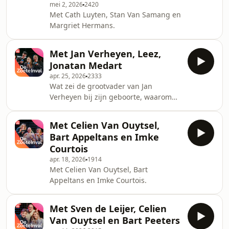
mei 2, 2026
2420
Met Cath Luyten, Stan Van Samang en
Margriet Hermans.
Met Jan Verheyen, Leez,
Jonatan Medart
apr. 25, 2026
2333
Wat zei de grootvader van Jan
Verheyen bij zijn geboorte, waarom
nam Leez ontslag op haar werk en
wat vindt Jonatan Medart zo leuk aan
Met Celien Van Ouytsel,
alleen op restaurant gaan?
Bart Appeltans en Imke
Courtois
apr. 18, 2026
1914
Met Celien Van Ouytsel, Bart
Appeltans en Imke Courtois.
Met Sven de Leijer, Celien
Van Ouytsel en Bart Peeters