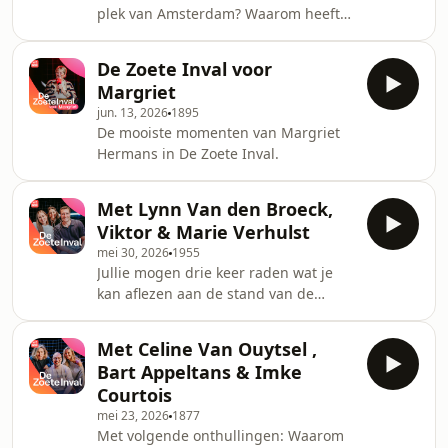
plek van Amsterdam? Waarom heeft
Herman Verbruggen geen hond? En
wat doet Anastasya Chernook als ze
De Zoete Inval voor
‘geen zin heeft’?
Margriet
jun. 13, 2026
1895
De mooiste momenten van Margriet
Hermans in De Zoete Inval.
Met Lynn Van den Broeck,
Viktor & Marie Verhulst
mei 30, 2026
1955
Jullie mogen drie keer raden wat je
kan aflezen aan de stand van de
gordijnen van Lynn Van den Broeck,
waarom Viktor Verhulst zo blij was dat
Met Celine Van Ouytsel ,
zijn zus haar been gebroken had én
Bart Appeltans & Imke
hoe Marie Verhulst een ander hondje
Courtois
dan Samson vakkundig uitlaat…
mei 23, 2026
1877
Met volgende onthullingen: Waarom