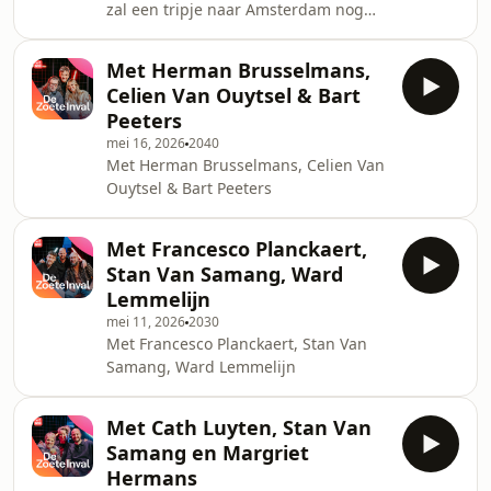
zal een tripje naar Amsterdam nog
lang nazinderen bij Celine Van
Ouytsel? Heeft Bart Appeltans ooit al
Met Herman Brusselmans,
een IKEA-kast in elkaar gestoken? En
Celien Van Ouytsel & Bart
waarom houdt Imke Courtois niet van
Peeters
bowlen?
mei 16, 2026
2040
Met Herman Brusselmans, Celien Van
Ouytsel & Bart Peeters
Met Francesco Planckaert,
Stan Van Samang, Ward
Lemmelijn
mei 11, 2026
2030
Met Francesco Planckaert, Stan Van
Samang, Ward Lemmelijn
Met Cath Luyten, Stan Van
Samang en Margriet
Hermans