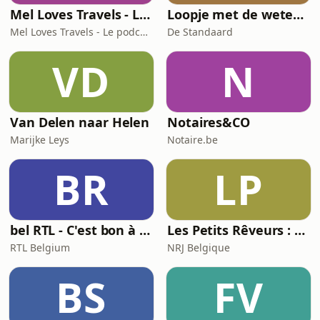
Mel Loves Travels - Le podcast belge du voyage
Loopje met de wetenschap
Mel Loves Travels - Le podcast belge du voyage
De Standaard
VD
N
Van Delen naar Helen
Notaires&CO
Marijke Leys
Notaire.be
BR
LP
bel RTL - C'est bon à savoir
Les Petits Rêveurs : histoires et aventures pour enfants
RTL Belgium
NRJ Belgique
BS
FV