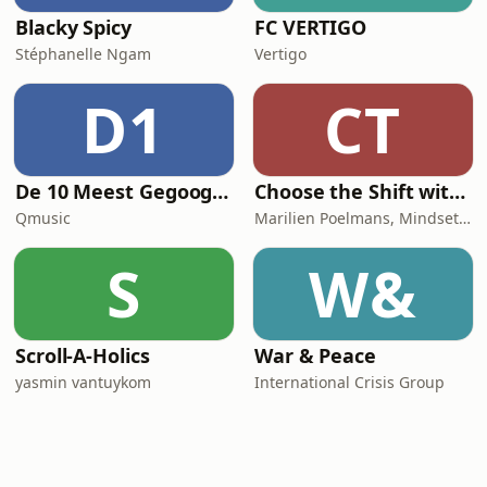
Blacky Spicy
FC VERTIGO
Stéphanelle Ngam
Vertigo
D1
CT
De 10 Meest Gegoogelde Vragen Over…
Choose the Shift with Marilien Poelmans
Qmusic
Marilien Poelmans, Mindset Mentor, Founder of the Mindset Shift Academy
S
W&
Scroll-A-Holics
War & Peace
yasmin vantuykom
International Crisis Group