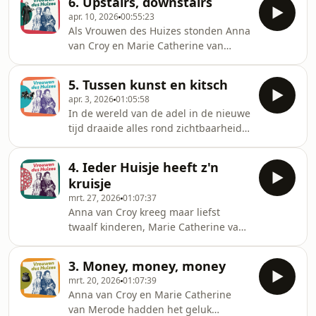
6. Upstairs, downstairs
in? En hoe zag haar begrafenis
in gesprek met Chanelle
apr. 10, 2026
00:55:23
eruit? Marie Catherine sterft in 1794
Delameillieure (KU Leuven), Margreet
Als Vrouwen des Huizes stonden Anna
op haar vijftigste. Haar laatste jaren
van Croy en Marie Catherine van
waren zwaar. Een revolutie en een
Merode aan het hoofd van een
republiek dwongen haar de
legertje bedienden. Koetsiers,
Nederlanden te verlaten. Hoe
5. Tussen kunst en kitsch
keukenmeiden, kamervrouwen,
beïnvloedden die politieke
apr. 3, 2026
01:05:58
intendanten, zonder hen konden onze
omwentelingen haar laatste
In de wereld van de adel in de nieuwe
hoofdrolspeelsters niet schitteren.
levensfase
tijd draaide alles rond zichtbaarheid.
Dus richten we de spotlights nu op
Adel was niet alleen afkomst, maar
hen. Wat deden al die
ook uitstraling. Status was tastbaar,
personeelsleden precies? Wat
4. Ieder Huisje heeft z'n
zichtbaar, voelbaar. Het zat in de
verdienden ze? En wat zegt het
kruisje
glans van zijde, in de luxueuze
personeel over het karakter en de
mrt. 27, 2026
01:07:37
afwerking van een koets, in het
sociale positie van h
Anna van Croy kreeg maar liefst
porselein op tafel, in de juwelen die
twaalf kinderen, Marie Catherine van
fonkelden bij kaarslicht. Leven in stijl
Merode zes. Al die adellijke spruitjes
was geen vrijblijvende keuze, het was
moesten worden opgevoed, opgeleid
een sociale verplichting. Hoe gave
3. Money, money, money
en strategisch uitgehuwelijkt. Maar
mrt. 20, 2026
01:07:39
wat betekende het om moeder te zijn
Anna van Croy en Marie Catherine
in de nieuwe tijd? Zagen Anna en
van Merode hadden het geluk
Marie Catherine hun kinderen graag?