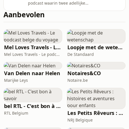
podcast waarin twee adellijke
daar mee om en wat weten we over
vrouwen centraal staan: hertogin
Anna’s jeugd?Bijna tweehonderd jaar
Aanbevolen
Anna van Croy (1564–1635) en gravin
later, op 10 april 1743, kwam Marie
Marie Catherine van Merode (1743–
Catherine van Merode ter wereld. Ze
1794). Via hun levensverhalen nemen
werd geboren in e
historici Mirella Marini en Freeke De
Meyer en podcastmaker Anke
Verschueren je mee doorheen de
Mel Loves Travels - Le podcast belge du voyage
Loopje met de wetenschap
nieuwe tijd en tonen ze de rol, macht
Mel Loves Travels - Le podcast belge du voyage
De Standaard
en invloed van adellijke vrouwen in de
Habsburgse Nederlande
Van Delen naar Helen
Notaires&CO
Marijke Leys
Notaire.be
bel RTL - C'est bon à savoir
Les Petits Rêveurs : histoires et aventures pour enfants
RTL Belgium
NRJ Belgique