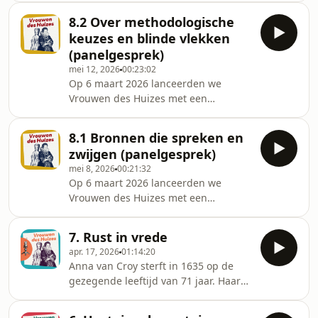
schoven enkele specialisten ter zake
8.2 Over methodologische
aan om de onderwerpen uit onze
keuzes en blinde vlekken
podcastreeks te verdiepen en te
(panelgesprek)
verbreden. Die gesprekken vormen in
mei 12, 2026
00:23:02
drie korte afleveringen het sluitstuk
Op 6 maart 2026 lanceerden we
van deze podcastreeks. In het derde
Vrouwen des Huizes met een
en laatste panelgesprek gaat Anke
podcastevent in KADOC in Leuven. Er
Verschueren in gesprek met Johan
schoven enkele specialisten ter zake
Verberckmoes (KU Leuven), Jona
8.1 Bronnen die spreken en
aan om de onderwerpen uit onze
zwijgen (panelgesprek)
podcastreeks te verdiepen en te
mei 8, 2026
00:21:32
verbreden. Die gesprekken vormen in
Op 6 maart 2026 lanceerden we
drie korte afleveringen het sluitstuk
Vrouwen des Huizes met een
van deze podcastreeks. In het tweede
podcastevent in KADOC in Leuven. Er
panelgesprek gaat Anke Verschueren
schoven enkele specialisten ter zake
in gesprek met Chanelle
7. Rust in vrede
aan om de onderwerpen uit onze
Delameillieure (KU Leuven), Jonas Roe
apr. 17, 2026
01:14:20
podcastreeks te verdiepen en te
Anna van Croy sterft in 1635 op de
verbreden. Die gesprekken vormen in
gezegende leeftijd van 71 jaar. Haar
drie korte afleveringen het sluitstuk
testament telt maar liefst 106
van deze podcastreeks. In het eerste
bladzijden. Wat stond daar allemaal
panelgesprek gaat Anke Verschueren