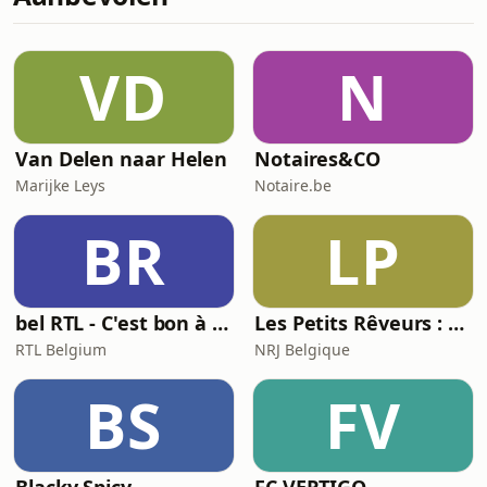
start met vertrouwen aan de strijd om
de titel met Club Brugge.
VD
N
Van Delen naar Helen
Notaires&CO
Marijke Leys
Notaire.be
BR
LP
bel RTL - C'est bon à savoir
Les Petits Rêveurs : histoires et aventures pour enfants
RTL Belgium
NRJ Belgique
BS
FV