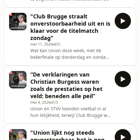
boven het logo. Union oogde niet
vermoeid na de bekerfinale, dus daar
"Club Brugge straalt
heeft het niet aan gelegen. Club was
onverstoorbaarheid uit en is
gewoon beter. Anderlecht heeft een
klaar voor de titelmatch
catastrofe kunnen voorkomen.
zondag"
mei 11, 2026
455
Wat kan Union deze week, met de
bekerfinale op donderdag en zondag
een rechtstreeks, beslissend duel met
Club Brugge? Het heeft alleszins een
“De verklaringen van
nadeel, volgens Peter. Gent-
Christian Burgess waren
Anderlecht was een lelijk schouwspel.
zoals de prestaties op het
veld: beneden alle peil”
mei 4, 2026
315
Union en STVV toonden voetbal in al
hun lelijkheid, terwijl Club Brugge wel
volwassen speelde tegen Anderlecht.
Club is voor het eerst leider in de
"Union lijkt nog steeds
competitie dit seizoen.
onverstoorbaar, het is nog