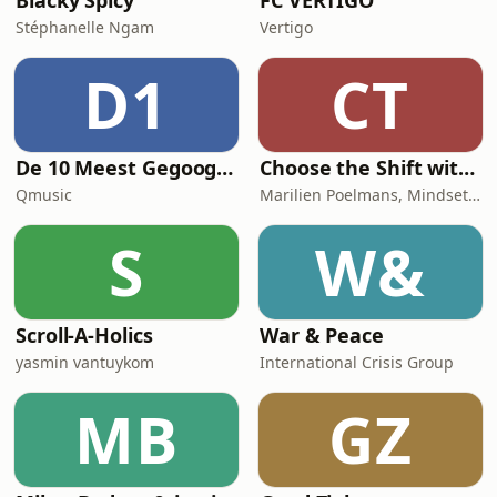
Blacky Spicy
FC VERTIGO
Stéphanelle Ngam
Vertigo
D1
CT
De 10 Meest Gegoogelde Vragen Over…
Choose the Shift with Marilien Poelmans
Qmusic
Marilien Poelmans, Mindset Mentor, Founder of the Mindset Shift Academy
S
W&
Scroll-A-Holics
War & Peace
yasmin vantuykom
International Crisis Group
MB
GZ