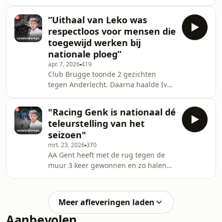
de problemen gekomen, terwijl we
dat van Club niet kunnen zeggen.
“Uithaal van Leko was
STVV pakt geen punten, maar voetbalt
respectloos voor mensen die
wel vlot en Anderlecht is aan een
toegewijd werken bij
catastrofe ontsnapt.
nationale ploeg”
apr. 7, 2026
419
Club Brugge toonde 2 gezichten
tegen Anderlecht. Daarna haalde Ivan
Leko fors uit naar nationale
voetbalploegen. Union was zakelijk,
"Racing Genk is nationaal dé
maar het was onbegrijpelijk dat STVV
teleurstelling van het
geen strafschop kreeg in die
seizoen"
wedstrijd. Gent miste dan weer een
mrt. 23, 2026
370
gouden kans om de strijd om de 3e
AA Gent heeft met de rug tegen de
plaats spannend te maken.
muur 3 keer gewonnen en zo halen
de Buffalo's Play-off 1. Racing Genk
mist de top 6 en stelde andermaal
teleur, met vermijdbare
Meer afleveringen laden
tegendoelpunten. Anderlecht
Aanbevolen
ontsnapte aan een catastrofe. Union