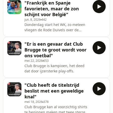
"Frankrijk en Spanje
favorieten, maar de zon
schijnt voor België"
jun. 8, 2026
442
Donderdag start het WK, zo meteen
vliegen de Rode Duivels over de
oceaan. Peter blikt vooruit.
"Er is een gevaar dat Club
Brugge te groot wordt voor
ons voetbal"
mei 22, 2026
653
Club Brugge is kampioen, het deed
dat door ijzersterke play-offs.
"Club heeft de titelstrijd
beslist met een geweldige
knal"
mei 18, 2026
378
Club Brugge kan al voorzichtig shirts
te beginnen maken met twee sterren