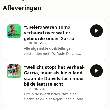
Afleveringen
"Spelers waren soms
verbaasd over wat er
gebeurde onder Garcia"
jul. 20, 2026
637
Alle afgevinkte doelstellingen
volstonden niet. De Rode Duivels
zwaaien Rudi Garcia uit als
bondscoach. Welke redenen heeft de
"Wellicht stopt het verhaal-
Belgische voetbalbond voor die
Garcia, maar als klein land
keuze? En wie kan de opvolger
staan de Duivels toch mooi
worden? Peter Vandenbempt komt
bij de laatste acht"
met de antwoorden.
jul. 11, 2026
616
Exit in de kwartfinales, da's niet
slecht, zeker niet tegen Spanje. Maar
Peter ziet toch dat het verhaal met
Garcia voorbij zal zijn.