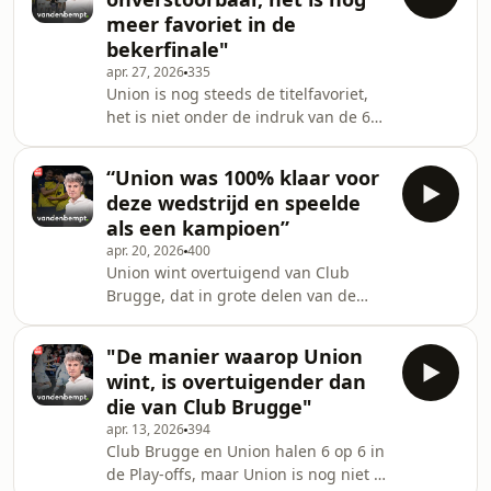
meer favoriet in de
bekerfinale"
apr. 27, 2026
335
Union is nog steeds de titelfavoriet,
het is niet onder de indruk van de 6
op 6 van Club Brugge. En hoop doet
leven voor Anderlecht in de
“Union was 100% klaar voor
bekerfinale.
deze wedstrijd en speelde
als een kampioen”
apr. 20, 2026
400
Union wint overtuigend van Club
Brugge, dat in grote delen van de
match "versmacht werd". De kloof
bedraagt zo al vier punten tussen de
"De manier waarop Union
titelverdediger en Club. En hoe zit het
wint, is overtuigender dan
met de strijd om de Europese
die van Club Brugge"
plaatsen?
apr. 13, 2026
394
Club Brugge en Union halen 6 op 6 in
de Play-offs, maar Union is nog niet in