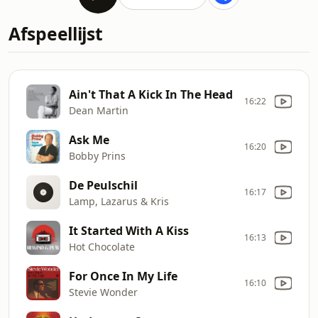
Afspeellijst
Ain't That A Kick In The Head
16:22
Dean Martin
Ask Me
16:20
Bobby Prins
De Peulschil
16:17
Lamp, Lazarus & Kris
It Started With A Kiss
16:13
Hot Chocolate
For Once In My Life
16:10
Stevie Wonder