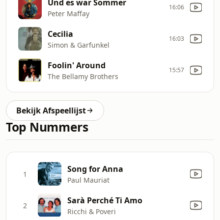
Und es war Sommer
16:06
Peter Maffay
Cecilia
16:03
Simon & Garfunkel
Foolin' Around
15:57
The Bellamy Brothers
Bekijk Afspeellijst
Top Nummers
Song for Anna
1
Paul Mauriat
Sarà Perché Ti Amo
2
Ricchi & Poveri