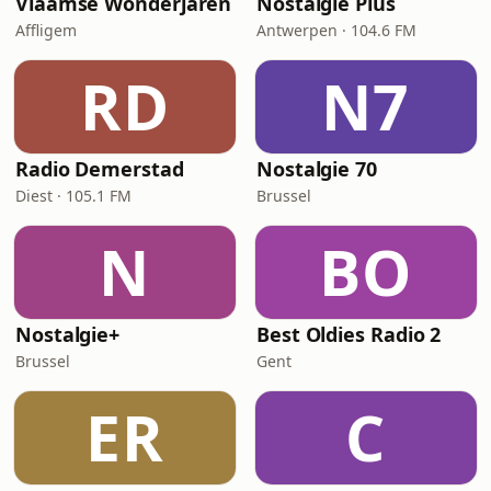
Vlaamse Wonderjaren
Nostalgie Plus
Affligem
Antwerpen · 104.6 FM
RD
N7
Radio Demerstad
Nostalgie 70
Diest · 105.1 FM
Brussel
N
BO
Nostalgie+
Best Oldies Radio 2
Brussel
Gent
ER
C