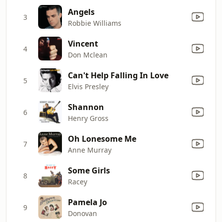
Angels
3
Robbie Williams
Vincent
4
Don Mclean
Can't Help Falling In Love
5
Elvis Presley
Shannon
6
Henry Gross
Oh Lonesome Me
7
Anne Murray
Some Girls
8
Racey
Pamela Jo
9
Donovan