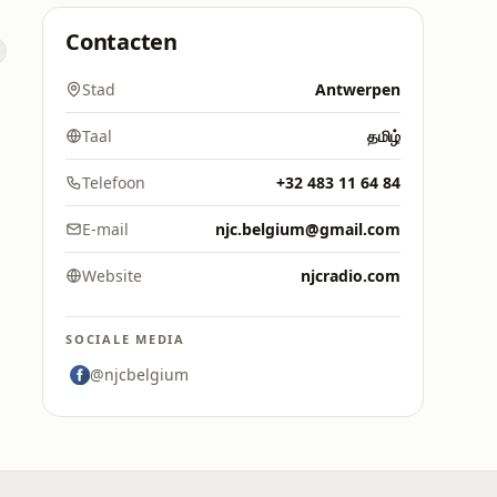
Contacten
Stad
Antwerpen
Taal
தமிழ்
Telefoon
+32 483 11 64 84
E-mail
njc.belgium@gmail.com
Website
njcradio.com
SOCIALE MEDIA
@njcbelgium