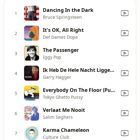
Dancing In the Dark
1
Bruce Springsteen
It's OK, All Right
2
Def Dames Dope
The Passenger
3
Iggy Pop
Ik Heb De Hele Nacht Liggen Dromen
4
Garry Hagger
Everybody On The Floor (Pump It) (Radio Edit)
5
Tokyo Ghetto Pussy
Verlaat Me Nooit
6
Salim Seghers
Karma Chameleon
7
Culture Club