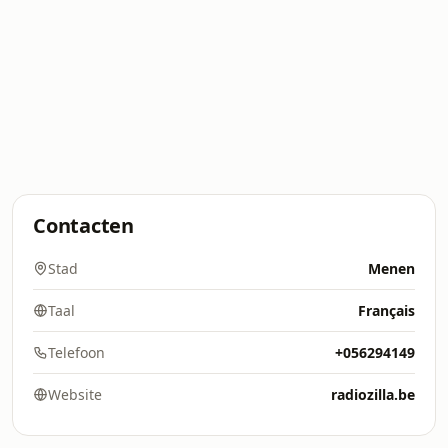
Contacten
Stad
Menen
Taal
Français
Telefoon
+056294149
Website
radiozilla.be