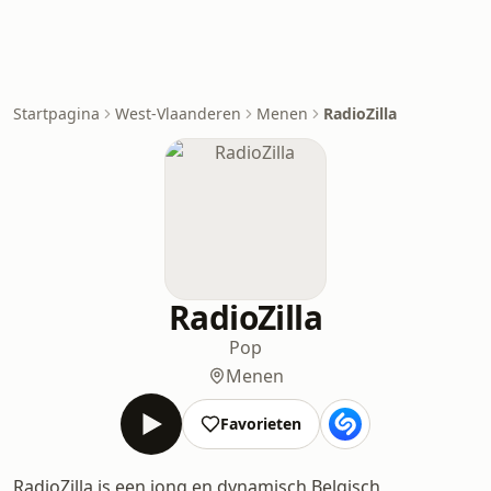
Startpagina
West-Vlaanderen
Menen
RadioZilla
RadioZilla
Pop
Menen
Favorieten
RadioZilla is een jong en dynamisch Belgisch