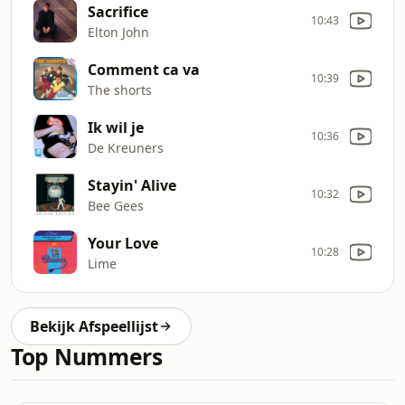
Sacrifice
10:43
Elton John
Comment ca va
10:39
The shorts
Ik wil je
10:36
De Kreuners
Stayin' Alive
10:32
Bee Gees
Your Love
10:28
Lime
Bekijk Afspeellijst
Top Nummers