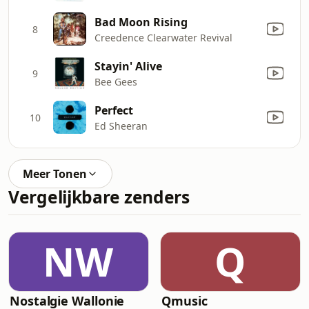
Bad Moon Rising
8
Creedence Clearwater Revival
Stayin' Alive
9
Bee Gees
Perfect
10
Ed Sheeran
Meer Tonen
Vergelijkbare zenders
NW
Q
Nostalgie Wallonie
Qmusic