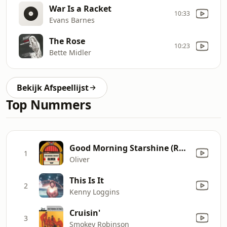
War Is a Racket
10:33
Evans Barnes
The Rose
10:23
Bette Midler
Bekijk Afspeellijst
Top Nummers
Good Morning Starshine (Re-Recorded)
1
Oliver
This Is It
2
Kenny Loggins
Cruisin'
3
Smokey Robinson