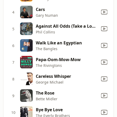
Cars
4
Gary Numan
Against All Odds (Take a Look at Me Now)
5
Phil Collins
Walk Like an Egyptian
6
The Bangles
Papa-Oom-Mow-Mow
7
The Rivingtons
Careless Whisper
8
George Michael
The Rose
9
Bette Midler
Bye Bye Love
10
The Everly Brothers