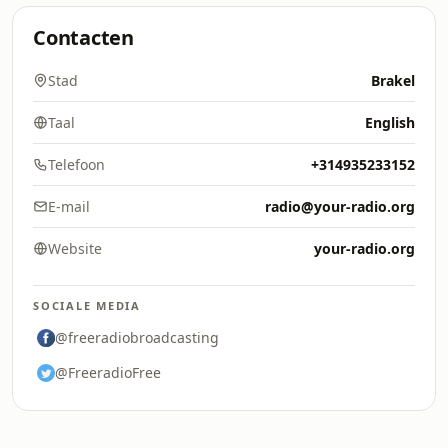
Contacten
Stad
Brakel
Taal
English
Telefoon
+314935233152
E-mail
radio@your-radio.org
Website
your-radio.org
SOCIALE MEDIA
@freeradiobroadcasting
@FreeradioFree