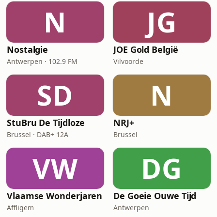
N
JG
Nostalgie
JOE Gold België
Antwerpen · 102.9 FM
Vilvoorde
SD
N
StuBru De Tijdloze
NRJ+
Brussel · DAB+ 12A
Brussel
VW
DG
Vlaamse Wonderjaren
De Goeie Ouwe Tijd
Affligem
Antwerpen