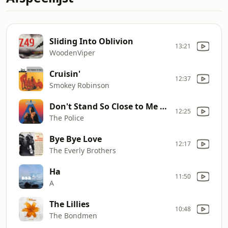
Sliding Into Oblivion
13:21
WoodenViper
Cruisin'
12:37
Smokey Robinson
Don't Stand So Close to Me (Remastered 2003)
12:25
The Police
Bye Bye Love
12:17
The Everly Brothers
Ha
11:50
A
The Lillies
10:48
The Bondmen