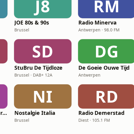
J8
RM
JOE 80s & 90s
Radio Minerva
Brussel
Antwerpen · 98.0 FM
SD
DG
StuBru De Tijdloze
De Goeie Ouwe Tijd
Brussel · DAB+ 12A
Antwerpen
NI
RD
Vlaamse Wonderjaren
Nostalgie Italia
Radio Demerstad
Brussel
Diest · 105.1 FM