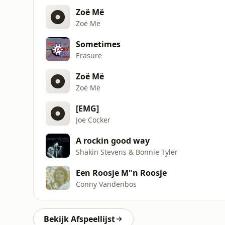
Zoë Më
Zoë Më
Sometimes
Erasure
Zoë Më
Zoë Më
[EMG]
Joe Cocker
A rockin good way
Shakin Stevens & Bonnie Tyler
Een Roosje M"n Roosje
Conny Vandenbos
Bekijk Afspeellijst