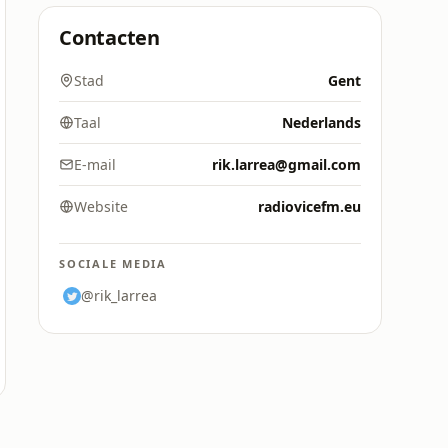
Contacten
Stad
Gent
Taal
Nederlands
E-mail
rik.larrea@gmail.com
Website
radiovicefm.eu
SOCIALE MEDIA
@rik_larrea