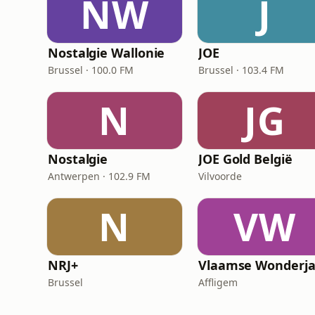
NW
J
Nostalgie Wallonie
JOE
Brussel · 100.0 FM
Brussel · 103.4 FM
N
JG
Nostalgie
JOE Gold België
Antwerpen · 102.9 FM
Vilvoorde
N
VW
NRJ+
Brussel
Affligem