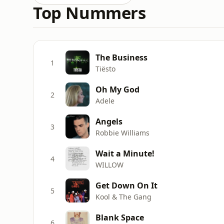
Top Nummers
The Business
1
Tiësto
Oh My God
2
Adele
Angels
3
Robbie Williams
Wait a Minute!
4
WILLOW
Get Down On It
5
Kool & The Gang
Blank Space
6