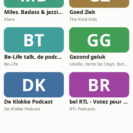
Miles. Badass & jazzicoon
Goed Ziek
Klara
The Kind Kids
BT
GG
Be-Life talk, de podcast die de gezondheid van vrouwen in beweging zet!
Gezond geluk
Be-Life
Libelle, Herte De Cleyn, Birte Govarts
DK
BR
De Klokke Podcast
bel RTL - Votez pour moi
De Klokke Podcast
RTL Podcasts