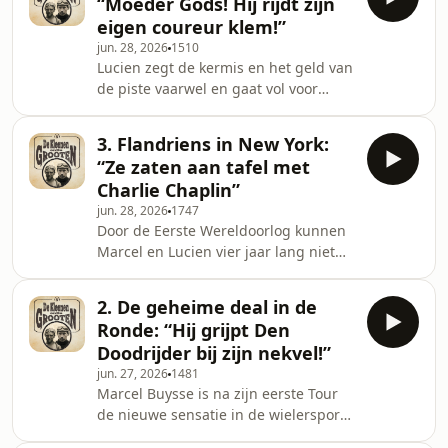
“Moeder Gods! Hij rijdt zijn
moeilijke eerste dagen en een nieuwe
eigen coureur klem!”
Vlaamse concurrent. Maar als Lucien
jun. 28, 2026
1510
aan de voet van de echte cols staat,
Lucien zegt de kermis en het geld van
kijkt hij omhoog. En daar ziet hij
de piste vaarwel en gaat vol voor
dreigende wolken...&nbsp; De
glorie in de Tour. Hij gaat rijden voor
Kleenen en de Grooten is een podcast
de aartsvijand van zijn broer: Henri
van Aaro
3. Flandriens in New York:
P&eacute;lissier, een arrogante
“Ze zaten aan tafel met
Fransman die niemand iets gunt.
Charlie Chaplin”
Lucien rijdt in de Tour van 1923 met
jun. 28, 2026
1747
de besten mee, maar dan gebeurt
Door de Eerste Wereldoorlog kunnen
iets waardoor hij huilend aan de kant
Marcel en Lucien vier jaar lang niet
van de weg staat: &ldquo;Dit kan toch
koersen. Als ze na de oorlog opnieuw
niet! Ze rijden hem gewoon in de
beginnen, zijn de verhoudingen
kant!&rdq
2. De geheime deal in de
omgekeerd: Lucien blijkt sterker
Ronde: “Hij grijpt Den
geworden, terwijl Marcel vaker
Doodrijder bij zijn nekvel!”
dronken dan nuchter aan de start
jun. 27, 2026
1481
staat. Hij keert zich naar de piste, en
Marcel Buysse is na zijn eerste Tour
die opent deuren: Marcel en Lucien
de nieuwe sensatie in de wielersport.
worden lid van de mythische
Hij staat aan de start van de tweede
Flandriens, en kunnen zo gaan