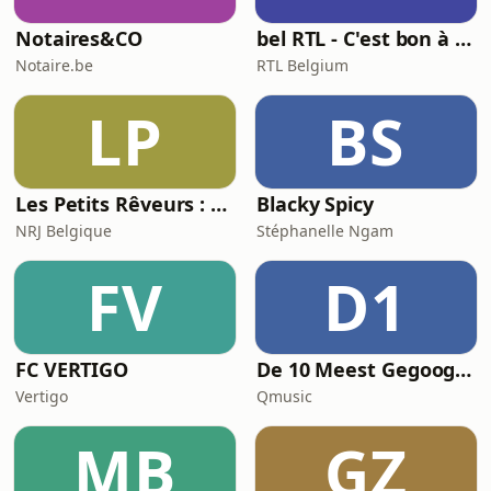
moeten verkopen. Ze maken deel uit
Notaires&CO
bel RTL - C'est bon à savoir
van de eerste Flandriens, zitten aan
tafel bij Charlie
Notaire.be
RTL Belgium
LP
BS
Les Petits Rêveurs : histoires et aventures pour enfants
Blacky Spicy
NRJ Belgique
Stéphanelle Ngam
FV
D1
FC VERTIGO
De 10 Meest Gegoogelde Vragen Over…
Vertigo
Qmusic
MB
GZ