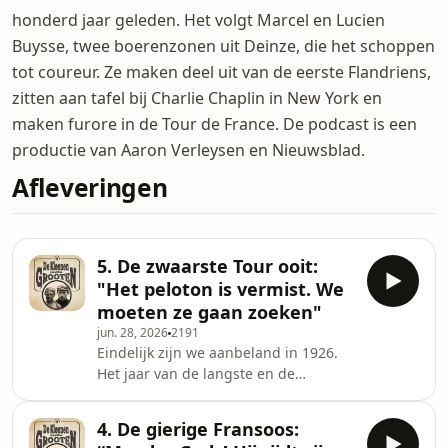
honderd jaar geleden. Het volgt Marcel en Lucien
Buysse, twee boerenzonen uit Deinze, die het schoppen
tot coureur. Ze maken deel uit van de eerste Flandriens,
zitten aan tafel bij Charlie Chaplin in New York en
maken furore in de Tour de France. De podcast is een
productie van Aaron Verleysen en Nieuwsblad.
Afleveringen
5. De zwaarste Tour ooit:
"Het peloton is vermist. We
moeten ze gaan zoeken"
jun. 28, 2026
2191
Eindelijk zijn we aanbeland in 1926.
Het jaar van de langste en de
zwaarste Tour ooit. Lucien Buysse is
favoriet, maar heeft af te rekenen met
4. De gierige Fransoos:
heel wat pech: een persoonlijk drama,