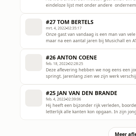
eindeloze lijst met onder andere ondernemer,
durfal, mixer, engineer en producer. De mee
oprichter en CEO van de beroemde Galaxy St
#27 TOM BERTELS
producer op meer dan 20
mrt. 4, 2022
02:35:17
Onze gast van vandaag is een man van vele t
maar na een aantal jaren bij Musichall en AT
ware roeping als ondernemer. We moeten he
zoveel meer.. MAAAR, een 10 tal jaren geled
#26 ANTON COENE
comedy. Binnen deze fi
feb. 18, 2022
02:28:25
Deze aflevering hebben we nog eens een jonge
springt. Jarenlang zien we zijn werk verschi
beeld, kleur en compositie gepasioneerde m
schermen. Hij legt de beste momenten vast o
#25 JAN VAN DEN BRANDE
melancholisch op terug kunne
feb. 4, 2022
02:39:06
Hij heeft een bijzonder rijk verleden, boor
letterlijk alle kanten kon opgaan. In zijn jo
daarna zijn eigen café en was hij muzikant b
meesten onder ons zullen hem echter kenne
verhuurfirma uit Aalst die
Meer afl