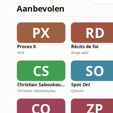
Aanbevolen
PX
RD
Proces X
Récits de foi
HLN
Aniya asbl
CS
SO
Christian Saboukoulou
Spot On!
Christian Saboukoulou
Qmusic
CQ
ZP