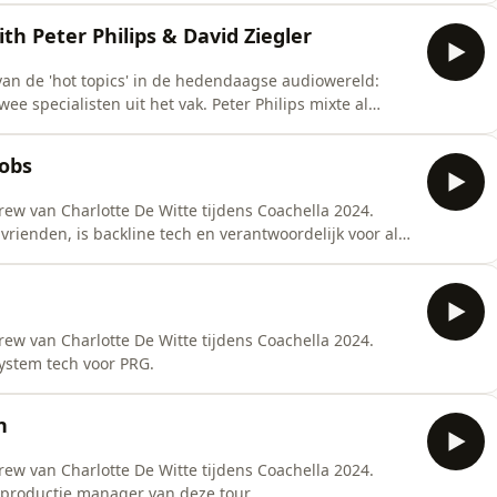
schillende producties zoals 14-18, 40-45, Lift You Up, De
th Peter Philips & David Ziegler
van de 'hot topics' in de hedendaagse audiowereld:
e specialisten uit het vak. Peter Philips mixte al
meerde artiesten zoals Stromae, Oscar And The Wolf,
s 'content and partner relations manager' bij Dolby
cobs
rew van Charlotte De Witte tijdens Coachella 2024.
 vrienden, is backline tech en verantwoordelijk voor alle
rew van Charlotte De Witte tijdens Coachella 2024.
ystem tech voor PRG.
n
rew van Charlotte De Witte tijdens Coachella 2024.
productie manager van deze tour.