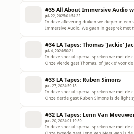
eigen visie en expertise. Ze werkten aan ver
#35 All About Immersive Audio wi
MIA's, Clouseau e
jul. 22, 2025
01:54:22
In deze aflevering duiken we dieper in een 
Immersive Audio. We gaan in gesprek met twe
meerdere albums in immersive van gerenom
Damso, en Lost Frequenties. David Ziegler i
#34 LA Tapes: Thomas 'Jackie' Ja
Laboratories en was deel
jul. 4, 2024
50:21
In deze special special spreken we met de c
Onze vierde gast Thomas, of 'Jackie' voor de
DJ Gear op deze productie.
#33 LA Tapes: Ruben Simons
jun. 27, 2024
50:18
In deze special special spreken we met de c
Onze derde gast Ruben Simons is de light s
#32 LA Tapes: Lenn Van Meeuwe
jun. 20, 2024
01:19:50
In deze special special spreken we met de c
Onze tweede gast Lenn Van Meeuwen is de 