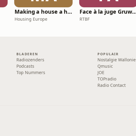
Making a house a home
Face à la juge Gr
Housing Europe
RTBF
BLADEREN
POPULAIR
Radiozenders
Nostalgie Wallonie
Podcasts
Qmusic
Top Nummers
JOE
TOPradio
Radio Contact