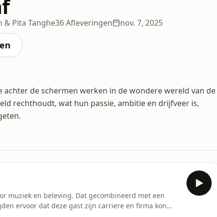
f
n & Pita Tanghe
36 Afleveringen
nov. 7, 2025
ten
 achter de schermen werken in de wondere wereld van de
d rechthoudt, wat hun passie, ambitie en drijfveer is,
geten.
oor muziek en beleving. Dat gecombineerd met een
den ervoor dat deze gast zijn carriere en firma kon
 With Light (PWL) is een creatieve hub met een heel