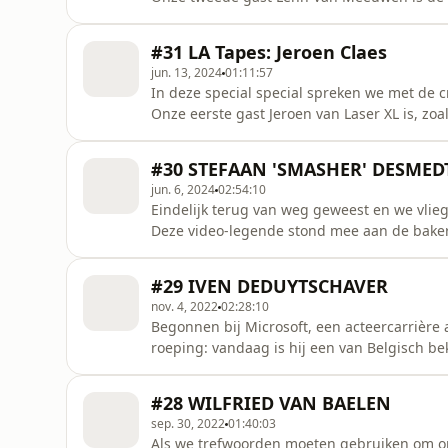
#31 LA Tapes: Jeroen Claes
jun. 13, 2024
01:11:57
In deze special special spreken we met de c
Onze eerste gast Jeroen van Laser XL is, zo
de lasershow op deze productie.
#30 STEFAAN 'SMASHER' DESMED
jun. 6, 2024
02:54:10
Eindelijk terug van weg geweest en we vlie
Deze video-legende stond mee aan de bake
concerten. Hij tourde met grootheden zoals 
Elton John, Paul McCartney, Robbie Williams
#29 IVEN DEDUYTSCHAVER
2009 de Parnelli Award vo
nov. 4, 2022
02:28:10
Begonnen bij Microsoft, een acteercarrière al
roeping: vandaag is hij een van Belgisch be
Eyed Jack' op die tourmanagement doet voor 
Bazart, High Hi en Charlotte De Witte.
#28 WILFRIED VAN BAELEN
sep. 30, 2022
01:40:03
Als we trefwoorden moeten gebruiken om on