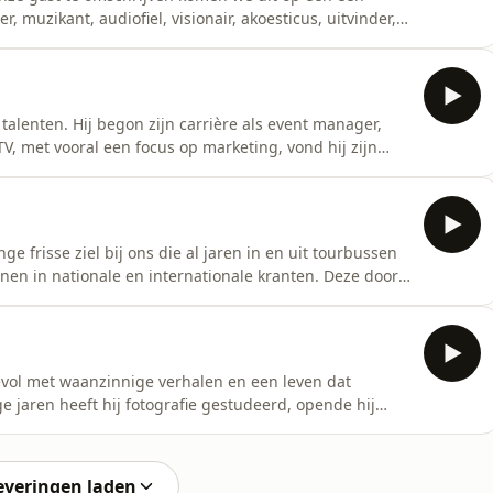
 muzikant, audiofiel, visionair, akoesticus, uitvinder,
ste onder jullie kennen hem waarschijnlijk als
udio's en uitvinder van Auro 3D. Hij was engineer en
alenten. Hij begon zijn carrière als event manager,
V, met vooral een focus op marketing, vond hij zijn
m spreken over Gusto, De Cabaretten , La Loza en
en is hij begonnen met zijn 'levenswerk' genaamd live
 frisse ziel bij ons die al jaren in en uit tourbussen
jnen in nationale en internationale kranten. Deze door
an werkt eerder achter een lens dan achter de
p de gevoelige plaat zodat wij er allemaal
devol met waanzinnige verhalen en een leven dat
nge jaren heeft hij fotografie gestudeerd, opende hij
ij groepen zoals 'Junkfish' en 'Mensen Blaffen'. De
n als oprichter en zaakvoerder van VDB PA. Een
everingen laden