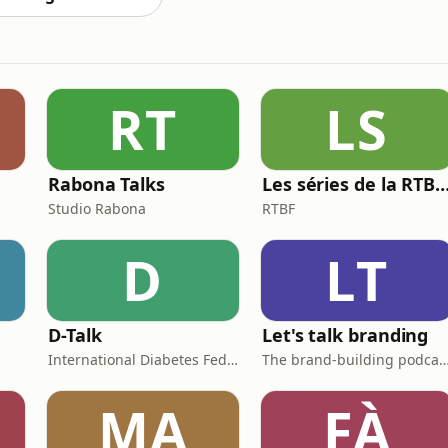
RT
LS
Rabona Talks
Les séries de la RTBF : Histo
Studio Rabona
RTBF
D
LT
D-Talk
Let's talk branding
International Diabetes Federation
The brand-building podcast by Stef H
MA
FÀ