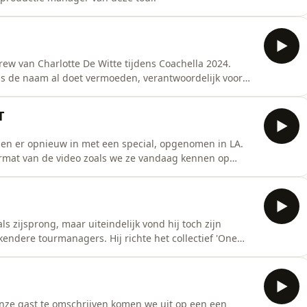
rew van Charlotte De Witte tijdens Coachella 2024.
als de naam al doet vermoeden, verantwoordelijk voor
T
gen er opnieuw in met een special, opgenomen in LA.
rmat van de video zoals we ze vandaag kennen op
U2, Celine Dion, Mariah Carey, Kiss, Michael Jackson,
, Madonna, Rolling Stones, Prince, Beyoncé en won in
s zijsprong, maar uiteindelijk vond hij toch zijn
kendere tourmanagers. Hij richte het collectief 'One
artiesten zoals Oscar & The Wolf, Eefje de Visser,
ze gast te omschrijven komen we uit op een een