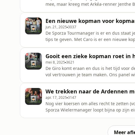
mee, maar kreeg met Arkéa-renner Jenthe B
voor Sporza Tourmanager wordt onder de lo
een cameo van Jan Bakelants.
Een nieuwe kopman voor kopman
jun. 21, 2025
3037
De Sporza Tourmanager is er en dus staat j
tips te geven. Met Caro is er een nieuwe 
hun plaats. Thomas zoekt naar een speciale
hun plannen in de Tour. En o ja, Tess was t
Gooit een zieke kopman roet in h
mei 8, 2025
3621
De Giro komt eraan en dus is het tijd voor 
vol vertrouwen je team maken. Ons panel wik
nieuw lid. Luisteren tot het einde en je krij
We trekken naar de Ardennen met
apr. 17, 2025
3147
Nog vier koersen om alles recht te zetten (v
Sporza Wielermanager loopt bijna op zijn ei
Zijn Remco Evenepoel en Thibau Nys de logis
Meer afl