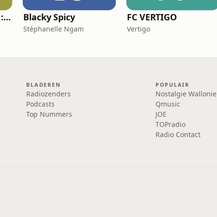
Les Petits Rêveurs : histoires et aventures pour enfants
Blacky Spicy
FC VERTIGO
Stéphanelle Ngam
Vertigo
BLADEREN
POPULAIR
Radiozenders
Nostalgie Wallonie
Podcasts
Qmusic
Top Nummers
JOE
TOPradio
Radio Contact