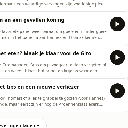
iermans een waardige vervanger. Zijn voorlopige ploeg
ep genomen en tips worden gegeven. En er is zelfs
 en een gevallen koning
e favoriete panel weer paraat om goeie en minder goeie
kopman in het panel, maar Hannes en Thomas kennen
 strategie en Hannes vroeg aan enkele toppers naar
och van de partij en kreeg zowaar een verrassing.
et eten? Maak je klaar voor de Giro
de Giromanager. Kans om je voorjaar te doen vergeten of
t en weegt, blaast hot or not en krijgt zowaar een
gt een schlager cadeau.
 tips en een nieuwe verliezer
oor Thomas) of alles te grabbel te gooien (voor Hannes).
nde, maar eerst zijn er nog de Ardennenklassiekers.
che keuzes? Of kies je voor Healy en Buitrago?
everingen laden