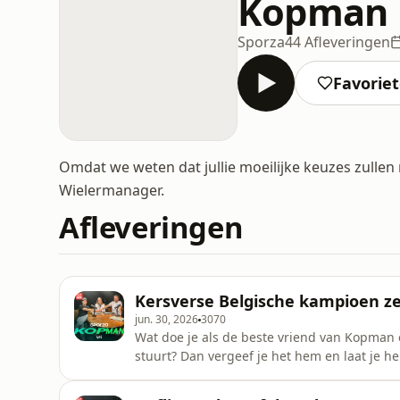
Kopman
Sporza
44 Afleveringen
Favorie
Omdat we weten dat jullie moeilijke keuzes zulle
Wielermanager.
Afleveringen
Kersverse Belgische kampioen zet
jun. 30, 2026
3070
Wat doe je als de beste vriend van Kopman o
stuurt? Dan vergeef je het hem en laat je h
Thomas luisteren aandachtig naar Belgisc
tips aan toe, want zaterdag 4 juli om 17.05 