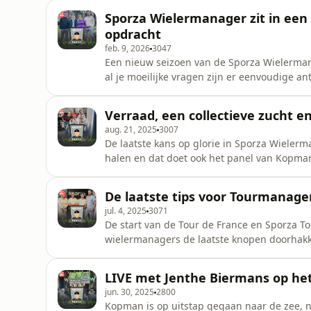
https://wielermanager.sporza.be/
Sporza Wielermanager zit in een 
opdracht
feb. 9, 2026
3047
Een nieuw seizoen van de Sporza Wielerma
al je moeilijke vragen zijn er eenvoudige antwoorden of toch nie
2026 bespreken Tess Elst, Hannes Tahon, Th
de waardes van de renners. Stijn heeft een
Verraad, een collectieve zucht e
opdracht. We namen
aug. 21, 2025
3007
De laatste kans op glorie in Sporza Wielerma
halen en dat doet ook het panel van Kopman. 
geeft tussendoor nog wat tips voor je ploeg 
De laatste tips voor Tourmanager
jul. 4, 2025
3071
De start van de Tour de France en Sporza 
wielermanagers de laatste knopen doorhakken
geven. Thomas Huyghe is terug en heeft - n
creatieve ploegen mee.
LIVE met Jenthe Biermans op het
jun. 30, 2025
2800
Kopman is op uitstap gegaan naar de zee, n