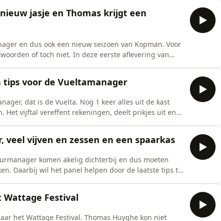
nieuw jasje en Thomas krijgt een
nager en dus ook een nieuw seizoen van Kopman. Voor
t. In deze eerste aflevering van
omas Huyghe en Stijn Steels de nieuwe spelregels en
 oproep voor Bert Van Lerberghe en Thomas krijgt een
n tips voor de Vueltamanager
nager, dat is de Vuelta. Nog 1 keer alles uit de kast
Het vijftal vereffent rekeningen, deelt prikjes uit en
voor de Vuelta.
, veel vijven en zessen en een spaarkas
Tourmanager komen akelig dichterbij en dus moeten
. Daarbij wil het panel helpen door de laatste tips te
aast een ingewikkeld wiskundig systeem - ook 3
 Wattage Festival
aar het Wattage Festival. Thomas Huyghe kon niet