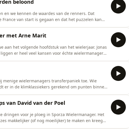
orden beloond
en en we kennen de waardes van de renners. Dat
 France van start is gegaan en dat het puzzelen kan
ats in van WK-Tess en geeft samen met knechten
eken prijs.
ger met Arne Marit
 we aan het volgende hoofdstuk van het wielerjaar. Jonas
 liggen er heel veel kansen voor échte wielermanagers
 vervanger van Thomas Huyghe en renner van Red Bull–
l zijn licht over favorieten, outsiders en
bij menige wielermanagers transferpaniek toe. Wie
dt er in de klimklassiekers gerekend om punten binnen
en of je voorsprong te vergroten? Tess Elst, Hannes
 amateurwielermanager - Edward Theuns schieten te
ips van David van der Poel
te dringen voor je ploeg in Sporza Wielermanager. Het
es makkelijker (of nog moeilijker) te maken en kreeg
orza Wielermanager op: