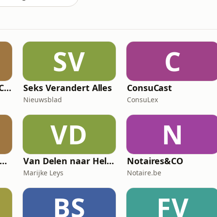
SV
C
LifePoint Church - Campus de Bruxelles
Seks Verandert Alles
ConsuCast
Nieuwsblad
ConsuLex
VD
N
Loopje met de wetenschap
Van Delen naar Helen
Notaires&CO
Marijke Leys
Notaire.be
BS
FV