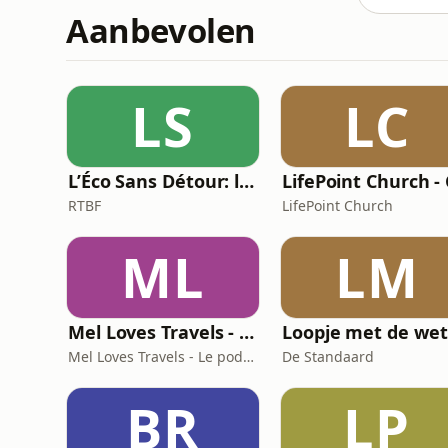
Aanbevolen
LS
LC
L’Éco Sans Détour: l'actualité économique
RTBF
LifePoint Church
ML
LM
Mel Loves Travels - Le podcast belge du voyage
Mel Loves Travels - Le podcast belge du voyage
De Standaard
BR
LP