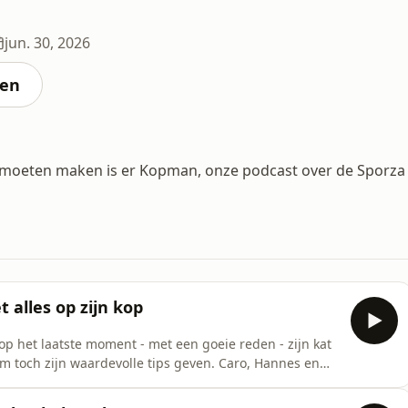
jun. 30, 2026
ten
n moeten maken is er Kopman, onze podcast over de Sporza
 alles op zijn kop
p het laatste moment - met een goeie reden - zijn kat
em toch zijn waardevolle tips geven. Caro, Hannes en
h kampioen Rune Herregodts en voegen er hun eigen
uur, dan start de Tour de France en moet je ploeg voor