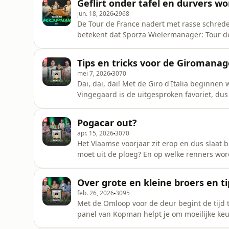
Geflirt onder tafel en durvers w
Sporza Wielermanag
jun. 18, 2026
2968
De Tour de France nadert met rasse schred
betekent dat Sporza Wielermanager: Tour de
beginnen. Een winnende Caro neemt de pla
Hannes en Thomas interessante tips en tacti
Tips en tricks voor de Giromana
mei 7, 2026
3070
Dai, dai, dai! Met de Giro d'Italia beginnen
Vingegaard is de uitgesproken favoriet, dus
om zich te bewijzen. Met Bavo Mortier als
BORA–hansgrohe, Arne Marit, schijnt het pane
Pogacar out?
verrassingen.
apr. 15, 2026
3070
Het Vlaamse voorjaar zit erop en dus slaat 
moet uit de ploeg? En op welke renners wor
te halen en zo opgelopen schade te herstell
Tahon, Thomas Huyghe & profrenner - maar
Over grote en kleine broers en t
hulp.
feb. 26, 2026
3095
Met de Omloop voor de deur begint de tijd 
panel van Kopman helpt je om moeilijke keuz
daarbij hulp van niemand minder dan David van der Poel. Speel Sp