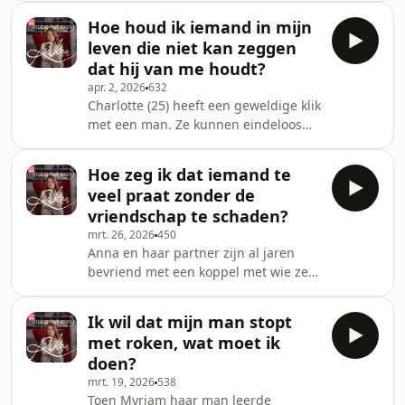
praten. De angst om haar gezin kapot
Hoe houd ik iemand in mijn
te maken verlamt haar.
leven die niet kan zeggen
Relatiedeskundige Rika Ponnet geeft
dat hij van me houdt?
advies.
apr. 2, 2026
632
Charlotte (25) heeft een geweldige klik
met een man. Ze kunnen eindeloos
praten, hadden goede seks,
verbindende knuffels en leren veel
Hoe zeg ik dat iemand te
van elkaar. Maar: hij wil hun relatie
veel praat zonder de
niet definiëren, terwijl zij er vol voor
vriendschap te schaden?
wil gaan. Relatiedeskundige Rika
mrt. 26, 2026
450
Ponnet geeft advies.
Anna en haar partner zijn al jaren
bevriend met een koppel met wie ze
graag vaker zouden afspreken. Toch
is er een probleem: tijdens hun
Ik wil dat mijn man stopt
ontmoetingen neemt één persoon
met roken, wat moet ik
voortdurend het woord. Dat maakt het
doen?
voor anderen moeilijk om zelf iets te
mrt. 19, 2026
538
vertellen. Relatiedeskundige Rika
Toen Myriam haar man leerde
Ponnet geeft advies. Heb jij ook een