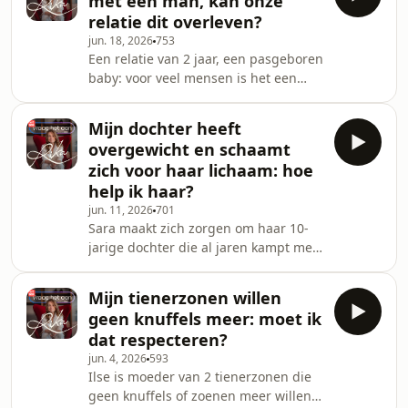
met een man, kan onze
intimiteit, maar zijn partner lijkt vrede
relatie dit overleven?
te nemen met een relatie zonder seks.
jun. 18, 2026
753
Hoe kan hij de vlam weer
Een relatie van 2 jaar, een pasgeboren
aanwakkeren? Relatiedeskundige Rika
baby: voor veel mensen is het een
Ponnet geeft advies. Zelf een vraag
roze wolk. Maar voor Jolien
voor Rika? Mail naar nieuwefeiten@ra
veranderde die wolk in een
Mijn dochter heeft
nachtmerrie toen ze ontdekte dat
overgewicht en schaamt
haar vriend 2 weken voor de bevalling
zich voor haar lichaam: hoe
vreemdging met een man. Heeft hun
help ik haar?
relatie nog toekomst?
jun. 11, 2026
701
Relatiedeskundige Rika Ponnet geeft
Sara maakt zich zorgen om haar 10-
advies.
jarige dochter die al jaren kampt met
overgewicht en zich steeds
ongelukkiger voelt in haar lichaam.
Mijn tienerzonen willen
Sara wil haar dochter meegeven dat
geen knuffels meer: moet ik
haar waarde niet afhangt van haar
dat respecteren?
gewicht, maar vraagt zich af hoe ze
jun. 4, 2026
593
dat moet aanpakken.
Ilse is moeder van 2 tienerzonen die
Relatiedeskundige Rika Ponnet geeft
geen knuffels of zoenen meer willen.
advies. Heb jij een vraag voor Rika?