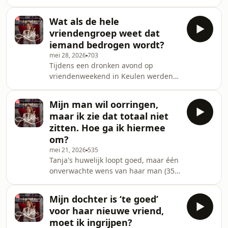
Ze respecteert hun grenzen, maar
Mail naar nieuwefeiten@radio1.be.
vraagt zich af of ze hen daarmee de
Namen worden altijd veranderd.
Wat als de hele
voordelen van lichamelijk contact
vriendengroep weet dat
ontneemt. Relatiedeskundige Rika
iemand bedrogen wordt?
Ponnet geeft advies.
mei 28, 2026
703
Tijdens een dronken avond op
vriendenweekend in Keulen werden
een single vriend en een man uit een
heterokoppel samen betrapt in een
Mijn man wil oorringen,
intieme situatie op het toilet van een
maar ik zie dat totaal niet
café. De hele vriendengroep weet het
zitten. Hoe ga ik hiermee
ondertussen, behalve zijn vrouw. Carl
om?
vraagt zich af of ze haar de waarheid
mei 21, 2026
535
moeten vertellen. Relatiedeskundige
Tanja's huwelijk loopt goed, maar één
Rika Ponnet geeft advies. Wil je zelf
onverwachte wens van haar man (35)
een vraag aan Rika Ponnet
brengt haar uit evenwicht: hij wil al
voorleggen? Ma
jaren oorringen in beide oren. Voor
Mijn dochter is ‘te goed’
hem lijkt het belangrijk, maar voor
voor haar nieuwe vriend,
haar roept het weerstand,
moet ik ingrijpen?
onzekerheid en angst op.