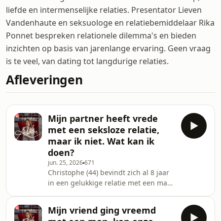
liefde en intermenselijke relaties. Presentator Lieven
Vandenhaute en seksuologe en relatiebemiddelaar Rika
Ponnet bespreken relationele dilemma's en bieden
inzichten op basis van jarenlange ervaring. Geen vraag
is te veel, van dating tot langdurige relaties.
Afleveringen
Mijn partner heeft vrede
met een seksloze relatie,
maar ik niet. Wat kan ik
doen?
jun. 25, 2026
671
Christophe (44) bevindt zich al 8 jaar
in een gelukkige relatie met een man.
Ze doen alles samen en zijn het
perfecte team, maar op seksueel vlak
Mijn vriend ging vreemd
loopt het mis. Hij hunkert naar fysieke