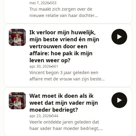
mei 7, 2026
503
Relatiedeskundige Rika Ponnet geeft
Trui maakt zich zorgen over de
advies.
nieuwe relatie van haar dochter
Karen (20). Volgens haar hebben de 2
te weinig raakvlakken. Ze hebben een
Ik verloor mijn huwelijk,
andere thuissituatie, hobby’s en
mijn beste vriend én mijn
opleidingsniveau. Kortom: haar
vertrouwen door een
dochter ‘kan beter krijgen’. Moet Trui
affaire: hoe pak ik mijn
dit aankaarten, of het toch proberen
leven weer op?
accepteren? Relatiedeskundige Rika
Ponnet geeft advies.
apr. 30, 2026
661
Vincent begon 3 jaar geleden een
affaire met de vrouw van zijn beste
vriend, overtuigd dat zij zijn grote
liefde was. Vandaag blijft hij achter
Wat moet ik doen als ik
met verlies, schaamte en wantrouwen
weet dat mijn vader mijn
nadat zij ook hem bedroog.
moeder bedriegt?
Relatiedeskundige Rika Ponnet geeft
apr. 23, 2026
544
advies.
Veerle ontdekte jaren geleden dat
haar vader haar moeder bedriegt,
maar durft er met niemand over te