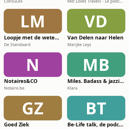
ConsuLex
Mel Loves Travels - Le podcast belge du voyage
LM
VD
Loopje met de wetenschap
Van Delen naar Helen
De Standaard
Marijke Leys
N
MB
Notaires&CO
Miles. Badass & jazzicoon
Notaire.be
Klara
GZ
BT
Goed Ziek
Be-Life talk, de podcast die de gezondheid van vrouwen in beweging zet!