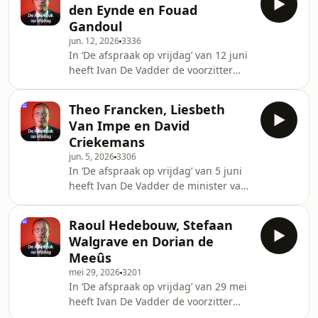
den Eynde en Fouad
justitiejournalist bij VRT NWS Caroline
Gandoul
Van den Berghe. Ze hebben het over
jun. 12, 2026
3336
het debat over de ethische thema's
In ‘De afspraak op vrijdag’ van 12 juni
binnen de Arizona-regering en de
heeft Ivan De Vadder de voorzitter
overbevolking in de gevangenissen.
van Groen Aimen Horch te gast,
samen met politiek journalist Isolde
Theo Francken, Liesbeth
Van den Eynde (HLN) en columnist
Van Impe en David
Fouad Gandoul. Ze hebben het over
Criekemans
de rellen in Brussel, het Europese
jun. 5, 2026
3306
migratiepact en de ambities van
In ‘De afspraak op vrijdag’ van 5 juni
Groen.
heeft Ivan De Vadder de minister van
Defensie Theo Francken (N-VA) te
gast, samen met de hoofdredacteur
Raoul Hedebouw, Stefaan
van Nieuwsblad/GVA Liesbeth Van
Walgrave en Dorian de
Impe en professor internationale
Meeûs
politiek David Criekemans
mei 29, 2026
3201
(UAntwerpen). Ze hebben het over de
In ‘De afspraak op vrijdag’ van 29 mei
rellen in Brussel, de oorlogen in
heeft Ivan De Vadder de voorzitter
Oekraïne en het Midden-Oosten en
van PVDA/PTB Raoul Hedebouw te