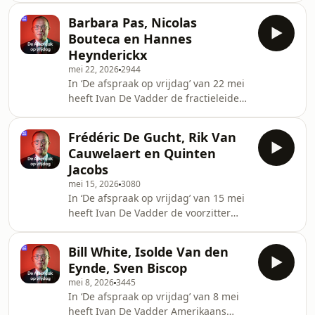
de Belgische begroting.
gast, samen met politicoloog Stefaan
Barbara Pas, Nicolas
Walgrave (UA) en hoofdredacteur van
Bouteca en Hannes
La Libre Dorian de Meeûs. Ze hebben
Heynderickx
het over de resultaten van het
mei 22, 2026
2944
onderzoek De Stemming, de
In ‘De afspraak op vrijdag’ van 22 mei
hervormingen van de Arizona-
heeft Ivan De Vadder de fractieleider
regering en haar populariteit in
van Vlaams Belang in de Kamer
Franstalig België.
Barbara Pas te gast, samen met
Frédéric De Gucht, Rik Van
politiek journalist Hannes Heynderickx
Cauwelaert en Quinten
(Nieuwsblad) en professor politieke
Jacobs
wetenschappen Nicolas Bouteca
mei 15, 2026
3080
(UGent). Ze hebben het over de
In ‘De afspraak op vrijdag’ van 15 mei
centenindex en over het VRT-
heeft Ivan De Vadder de voorzitter
onderzoek de 'Foto van Vlaanderen'.
van Anders. Frédéric De Gucht te
gast, samen met columnist Rik Van
Bill White, Isolde Van den
Cauwelaert (De Tijd) en
Eynde, Sven Biscop
grondwetspecialist Quinten Jacobs. Ze
mei 8, 2026
3445
hebben het over de werking van de
In ‘De afspraak op vrijdag’ van 8 mei
ziekenfondsen, de
heeft Ivan De Vadder Amerikaans