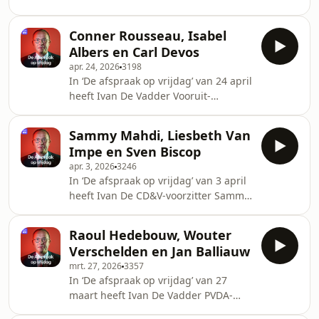
begrotingsoefening en de
ambassadeur Bill White te gast,
oppositiekuur van Anders.
samen met politiek journalist Isolde
Conner Rousseau, Isabel
Van den Eynde en de directeur van
Albers en Carl Devos
het Egmontinstituut Sven Biscop. Ze
apr. 24, 2026
3198
hebben het over de relatie tussen
In ‘De afspraak op vrijdag’ van 24 april
België en de VS, de oorlog in het
heeft Ivan De Vadder Vooruit-
Midden-Oosten en de NAVO.
voorzitter Conner Rousseau te gast,
samen met hoofdredacteur van De
Sammy Mahdi, Liesbeth Van
Tijd/L'Echo Isabel Albers en
Impe en Sven Biscop
politicoloog Carl Devos. Ze hebben
apr. 3, 2026
3246
het over de energiesteun, het gat in
In ‘De afspraak op vrijdag’ van 3 april
de begroting en de drones.
heeft Ivan De CD&V-voorzitter Sammy
Mahdi te gast, samen met Liesbeth
Van Impe, hoofdredacteur van Het
Raoul Hedebouw, Wouter
Nieuwsblad en Gazet van Antwerpen,
Verschelden en Jan Balliauw
en Egmontdirecteur Sven Biscop. Ze
mrt. 27, 2026
3357
hebben het over de oorlog in Iran, het
In ‘De afspraak op vrijdag’ van 27
voortbestaan van de NAVO en de
maart heeft Ivan De Vadder PVDA-
stijgende energieprijzen in ons land.
voorzitter Raoul Hedebouw te gast,