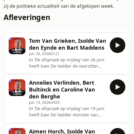
zij de politieke actualiteit van de afgelopen week.
Afleveringen
Tom Van Grieken, Isolde Van
den Eynde en Bart Maddens
jun. 26, 2026
3121
In ‘De afspraak op vrijdag’ van 26 juni
heeft Ivan De Vadder de voorzitter
van Vlaams Belang Tom Van Grieken
te gast, samen met politiek journalist
Annelies Verlinden, Bert
van Het Laatste Nieuws Isolde Van
Bultinck en Caroline Van
den Eynde en politicoloog Bart
den Berghe
Maddens (KU Leuven). Ze hebben het
jun. 19, 2026
2929
over wat een overheid moet doen
In ‘De afspraak op vrijdag’ van 19 juni
tijdens een hittegolf, de slagkracht
heeft Ivan De Vadder minister van
van Arizona en het Verenigd
Justitie Annelies Verlinden (CD&V) te
Koninkrijk 10 jaar na de brexit.
gast, samen met hoofdredacteur van
Aimen Horch, Isolde Van
Knack Bert Bultinck en