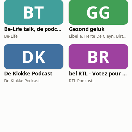
BT
GG
Be-Life talk, de podcast die de gezondheid van vrouwen in beweging zet!
Gezond geluk
Be-Life
Libelle, Herte De Cleyn, Birte Govarts
DK
BR
De Klokke Podcast
bel RTL - Votez pour moi
De Klokke Podcast
RTL Podcasts