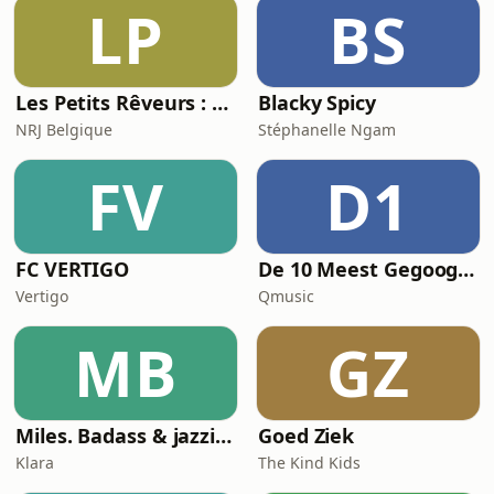
LP
BS
Les Petits Rêveurs : histoires et aventures pour enfants
Blacky Spicy
NRJ Belgique
Stéphanelle Ngam
FV
D1
FC VERTIGO
De 10 Meest Gegoogelde Vragen Over…
Vertigo
Qmusic
MB
GZ
Miles. Badass & jazzicoon
Goed Ziek
Klara
The Kind Kids