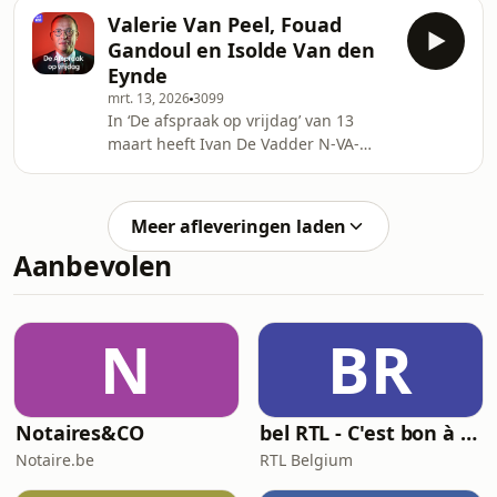
samen met politiek journalist Wouter
Valerie Van Peel, Fouad
Verschelden (W16) en expert
Gandoul en Isolde Van den
internationale politiek Jan Balliauw. Ze
Eynde
hebben het over de oorlogen in Iran
mrt. 13, 2026
3099
en Oekraïne, de energiecrisis en de
In ‘De afspraak op vrijdag’ van 13
ophef rond de Studio Brussel-
maart heeft Ivan De Vadder N-VA-
presentatoren die katholieke beelden
voorzitter Valerie Van Peel te gast,
kapotslaan.
samen met politiek journalist Isolde
Van den Eynde (Het Laatste Nieuws)
Meer afleveringen laden
en opiniemaker Fouad Gandoul. Ze
Aanbevolen
hebben het over Belgische militaire
hulp aan de Golfstaten, de prijs aan
de pomp en de pensioenhervorming.
N
BR
Notaires&CO
bel RTL - C'est bon à savoir
Notaire.be
RTL Belgium