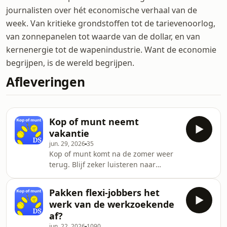
journalisten over hét economische verhaal van de
week. Van kritieke grondstoffen tot de tarievenoorlog,
van zonnepanelen tot waarde van de dollar, en van
kernenergie tot de wapenindustrie. Want de economie
begrijpen, is de wereld begrijpen.
Afleveringen
Kop of munt neemt
vakantie
jun. 29, 2026
35
Kop of munt komt na de zomer weer
terug. Blijf zeker luisteren naar
DSVandaag. Tot snel!See
omnystudio.com/listener for privacy
Pakken flexi-jobbers het
information.
werk van de werkzoekende
af?
jun. 22, 2026
1090