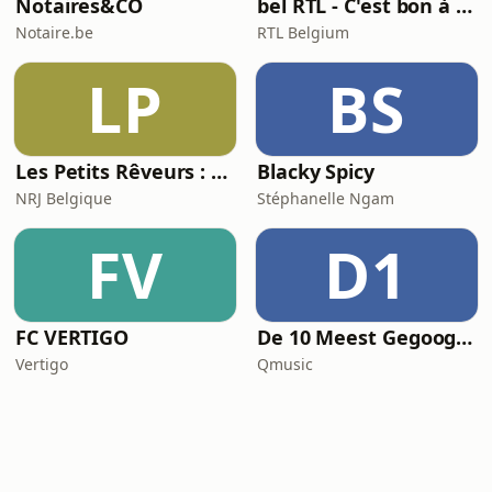
Notaires&CO
bel RTL - C'est bon à savoir
Notaire.be
RTL Belgium
LP
BS
Les Petits Rêveurs : histoires et aventures pour enfants
Blacky Spicy
NRJ Belgique
Stéphanelle Ngam
FV
D1
FC VERTIGO
De 10 Meest Gegoogelde Vragen Over…
Vertigo
Qmusic