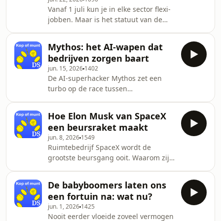
Vanaf 1 juli kun je in elke sector flexi-
jobben. Maar is het statuut van de
flexi-job wel zo gunstig voor de
arbeidsmarkt? De flexi-job lijkt een
Mythos: het AI-wapen dat
succesverhaal. Werknemers kunnen
bedrijven zorgen baart
onbelast bijverdienen, werkgevers
jun. 15, 2026
1402
hebben voordelige werkkrachten, en
De AI-superhacker Mythos zet een
voor beide partijen is er flexibiliteit.
turbo op de race tussen
Het statuut werd in het leven
cybercriminelen en cybersecurity. Zijn
geroepen om de horeca te helpen.
bedrijven klaar voor wat er op hen
Maar vanaf 1 juli zul je in elke sector
Hoe Elon Musk van SpaceX
afkomt? ­ Het krachtige AI-systeem
kunnen
een beursraket maakt
Mythos ontdekt kwetsbaarheden in
jun. 8, 2026
1549
software in zo’n hoog tempo dat de
Ruimtebedrijf SpaceX wordt de
menselijke teams amper kunnen
grootste beursgang ooit. Waarom zijn
volgen. Dat maakt onze systemen
de verwachtingen zo hoog, en kan
veiliger, maar wat als zo’n AI-systeem
Elon Musk die wel waarmaken? ­ De
als Mythos in verkeerde handen valt? ­
De babyboomers laten ons
beursgang van SpaceX wordt hét
Het creëert nieuwe risico'
een fortuin na: wat nu?
evenement van 2026 op de financiële
jun. 1, 2026
1425
markten. Elon Musk wil 75 miljard
Nooit eerder vloeide zoveel vermogen
dollar ophalen bij beleggers om zijn