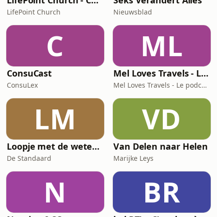
LifePoint Church - Campus de Bruxelles
Seks Verandert Alles
LifePoint Church
Nieuwsblad
C
ML
ConsuCast
Mel Loves Travels - Le podcast belge du voyage
ConsuLex
Mel Loves Travels - Le podcast belge du voyage
LM
VD
Loopje met de wetenschap
Van Delen naar Helen
De Standaard
Marijke Leys
N
BR