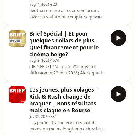
aug. 4, 2026
820
&agrave; l'erreur dans votre
Peut-on encore arroser son jardin,
d&eacute;claration fiscale. Bonne
laver sa voiture ou remplir sa piscine?
nouvelle pour les contribuables: le
Dans huit communes wallonnes, la
droit &agrave; l'erreur devient
r&eacute;ponse est non.&nbsp;La
Brief Spécial | Et pour
Belgique fait face &agrave; des
quelques dollars de plus...
tensions sur son approvisionnement
Quel financement pour le
en eau potable. La question
cinéma belge?
migratoire revient au premier plan en
aug. 3, 2026
1574
Europe.
(REDIFFUSION - premi&egrave;re
Apr&egrave;s&nbsp;l'arriv&eacute;e
diffusion le 22 mai 2026) Alors que le
de nombreux migrants dans l'enclave
Festival de Cannes 2026 touche
espagnole de Ceuta, les ministres
&agrave; sa fin, le Brief fait le point
europ&eacute;e
Les jeunes, plus volages |
sur les diff&eacute;rents
Kick & Rush change de
m&eacute;canismes qui permettent
braquet | Bons résultats
de financer le cin&eacute;ma
mais claque en Bourse
aujourd'hui, qu'ils soient
jul. 31, 2026
884
priv&eacute;s, publics,
Les jeunes travailleurs restent de
r&eacute;gionaux,
moins en moins longtemps chez leur
f&eacute;d&eacute;raux ou