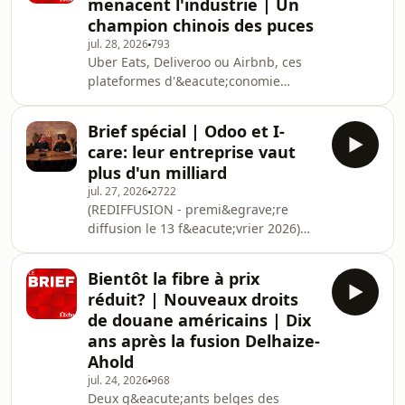
menacent l'industrie | Un
Belfius et l'ancienne Dexia figurent
champion chinois des puces
parmi les cr&eacute;anciers.&nbsp;
jul. 28, 2026
793
Endo Tools, une
Uber Eats, Deliveroo ou Airbnb, ces
soci&eacute;t&eacute; carolo active
plateformes d'&eacute;conomie
dans les instruments chirurgicaux
collaborative fournissent des revenus
endoscopiques, vient de lever plus de
&agrave; pr&egrave;s de 50.000
20 millions d'e
Brief spécial | Odoo et I-
belges. Un nombre en croissance
care: leur entreprise vaut
constante, mais cette progression
plus d'un milliard
risque de ralentir &agrave; cause
jul. 27, 2026
2722
d'un changement de r&eacute;gime
(REDIFFUSION - premi&egrave;re
fiscal pour certains de ces acteurs.
diffusion le 13 f&eacute;vrier 2026)
Les incendies continuent de ravager
Deux trajectoires hors normes, deux
la Gironde jusqu'aux portes de
entreprises n&eacute;es en Wallonie
Bordeaux et menacent des sit
Bientôt la fibre à prix
et aujourd&rsquo;hui
réduit? | Nouveaux droits
valoris&eacute;es plus d&rsquo;un
de douane américains | Dix
milliard de dollars. Dans cet
ans après la fusion Delhaize-
&eacute;pisode du Brief, nous
Ahold
partons &agrave; la rencontre
de&nbsp;Fabien Pinckaers, CEO de
jul. 24, 2026
968
Deux g&eacute;ants belges des
Odoo, et Fabrice Brion, CEO de I-care,