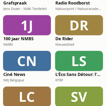
Grafspraak
Radio Roodborst
Jens Osaer - Nikki Tondeleir
Natuurpunt / Natuuracademie
1J
DR
100 jaar NMBS
De Rider
NMBS
Nieuwsblad
CN
LS
Ciné News
L’Éco Sans Détour: l'actualité économique
NRJ Belgique
RTBF
LC
SV