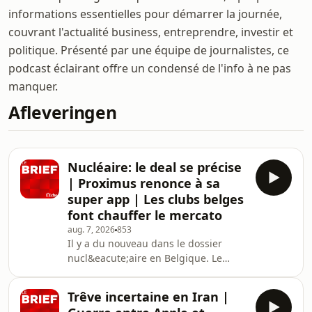
informations essentielles pour démarrer la journée,
couvrant l'actualité business, entreprendre, investir et
politique. Présenté par une équipe de journalistes, ce
podcast éclairant offre un condensé de l'info à ne pas
manquer.
Afleveringen
Nucléaire: le deal se précise
| Proximus renonce à sa
super app | Les clubs belges
font chauffer le mercato
aug. 7, 2026
853
Il y a du nouveau dans le dossier
nucl&eacute;aire en Belgique. Le
gouvernement f&eacute;d&eacute;ral
a fait plusieurs concessions &agrave;
Trêve incertaine en Iran |
Engie et &agrave; sa filiale Electrabel