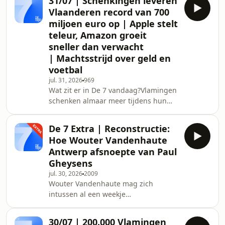
31/07 | Schenkingen leveren
naar Patagoni&euml;. Meer dan
Vlaanderen record van 700
dertig jaar droomde hij over dat grote
miljoen euro op | Apple stelt
niets, ge&iuml;nspireerd door een
teleur, Amazon groeit
boek en het reisprogramma van
sneller dan verwacht
Boudewijn B&uuml;ch. Hij ging op
zoek naar het einde van de wereld,
| Machtsstrijd over geld en
kreeg literaire inspiratie en spotte
voetbal
een wel heel kleine poema. Host:
jul. 31, 2026
969
Wat zit er in De 7 vandaag?Vlamingen
schenken almaar meer tijdens hun
leven, en dat levert de Vlaamse
schatkist een recordbedrag op.
De 7 Extra | Reconstructie:
Waarom kiezen zoveel families voor
Hoe Wouter Vandenhaute
een schenking?Apple en Amazon
Antwerp afsnoepte van Paul
kwamen gisteravond met resultaten.
Gheysens
De Iphone-maker stelde vooral qua
jul. 30, 2026
2009
vooruitzichten teleur en daar waren
Wouter Vandenhaute mag zich
de beleggers niet blij mee. Amazon
intussen al een weekje
ziet zijn cloud-tak dan weer sneller
grootaandeelhouder noemen van de
groeien dan verwacht.En E
Royal Antwerp Football Club. Hij nam
30/07 | 200.000 Vlamingen