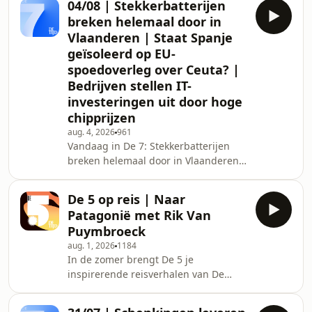
04/08 | Stekkerbatterijen
man volgde de allereerste
breken helemaal door in
kwartaalrapportering van het AI-
Vlaanderen | Staat Spanje
ruimtebedrijf van Elon Musk.
geïsoleerd op EU-
Belgi&euml; kan zijn aandeel in
spoedoverleg over Ceuta? |
Euroclear vergroten. Hoe strategisch
belangrijk is die effectenreus met
Bedrijven stellen IT-
hoofdkwartier in Brussel? Ondanks de
investeringen uit door hoge
oorlog in het Midden-Oosten en d
chipprijzen
aug. 4, 2026
961
Vandaag in De 7: Stekkerbatterijen
breken helemaal door in Vlaanderen.
Er zijn dit jaar al dubbel zo veel van
die toestellen aangemeld als vorig
De 5 op reis | Naar
jaar. Vandaag is er spoedoverleg
Patagonië met Rik Van
tussen de Europese lidstaten na de
Puymbroeck
bestorming van de Spaanse enclave
aug. 1, 2026
1184
Ceuta door migranten. Dreigt Spanje
In de zomer brengt De 5 je
straks helemaal alleen te komen
inspirerende reisverhalen van De
staan? Moeten Belgische bedrijven
Tijd-journalisten. In deze aflevering
straks werken met verouderde
neemt Rik Van Puymbroeck je mee
hardware? IT-man