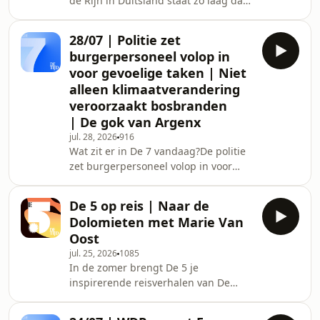
de Rijn in Duitsland staat zo laag dat
vrachtschepen nog maar voor een
kwart gevuld kunnen varen. Dreigen
28/07 | Politie zet
bouwmaterialen ook bij ons straks
burgerpersoneel volop in
schaars &eacute;n duurder te
voor gevoelige taken | Niet
worden?Flexi-jobs mogen sinds deze
alleen klimaatverandering
zomer ook in de zorg, maar amper
veroorzaakt bosbranden
iemand durft ze te gebruiken.
Waarom houdt Vlaanderen de extra
| De gok van Argenx
handen voorlopig aan de kant?China
jul. 28, 2026
916
bouwt voor het eerst zelf ma
Wat zit er in De 7 vandaag?De politie
zet burgerpersoneel volop in voor
gevoelige taken zoals het opstellen
van processen-verbaal, het
De 5 op reis | Naar de
raadplegen van politiedatabanken en
Dolomieten met Marie Van
het aansturen van operaties. De
Oost
toezichthouder stelt zich vragen.De
jul. 25, 2026
1085
klimaatverandering maakt Zuid-
In de zomer brengt De 5 je
Europa kurkdroog en dus zeer
inspirerende reisverhalen van De
brandbaar, maar ook slecht
Tijd-journalisten. In deze aflevering
bosbeheer jaagt de vlammen aan.
neemt Marie Van Oost je mee naar de
Moeten we net m&eacute;&eacute;r