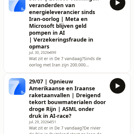
die samen met een ploeg andere
veranderden van
ondernemers over van
energieleverancier sinds
vastgoedmagnaat Paul Gheysens. Dat
Iran-oorlog | Meta en
is niet over &eacute;&eacute;n nacht
Microsoft blijven geld
ijs gegaan: achter de schermen is er
maandenlang gewerkt aan deze
pompen in AI
deal.&nbsp;Met rigoureus lobbywerk
| Verzekeringsfraude in
onder schuilnamen, intieme diners
opmars
met onverwachte figu
jul. 30, 2026
899
Wat zit er in De 7 vandaag?Sinds de
oorlog met Iran zijn 200.000
Vlamingen van energieleverancier
veranderd. Waarom vluchten zoveel
29/07 | Opnieuw
gezinnen naar een vast contract?
Amerikaanse en Iraanse
Techreuzen Micosoft en Meta blijven
raketaanvallen | Dreigend
volop geld pompen in AI. Dat lieten ze
tekort bouwmaterialen door
gisteravond weten bij de voorstelling
droge Rijn | ASML onder
van hun kwartaalcijfers. Maar zijn de
beleggers daar wel zo blij mee? Onze
druk in AI-race?
experts leggen uit.Verzekeringsfraude
jul. 29, 2026
851
is in opma
Wat zit er in De 7 vandaag?De rivier