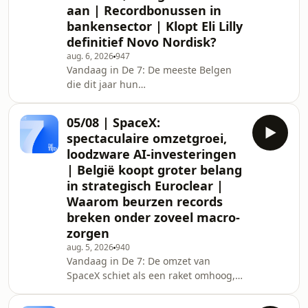
aan | Recordbonussen in
watertransport, met langere
bankensector | Klopt Eli Lilly
wachttijden en noodgedwongen
lichtere ladingen. Bedrijven vragen
definitief Novo Nordisk?
zich stilaan af of het op lange termijn
aug. 6, 2026
947
eigenlijk wel een goed alt
Vandaag in De 7: De meeste Belgen
die dit jaar hun
werkloosheidsuitkering zijn verloren,
hebben vervolgens een leefloon
05/08 | SpaceX:
aangevraagd. Veel meer dan de
spectaculaire omzetgroei,
regering had gedacht. De
loodzware AI-investeringen
bankensector deelt een bonanza aan
| België koopt groter belang
bonussen uit aan haar werknemers.
in strategisch Euroclear |
Die liggen dit jaar gemiddeld 30
procent hoger, maar er zijn
Waarom beurzen records
uitschieters tot nog ver daarboven.
breken onder zoveel macro-
Farmareus Eli Lilly groeit explosief
zorgen
dankzij zijn afs
aug. 5, 2026
940
Vandaag in De 7: De omzet van
SpaceX schiet als een raket omhoog,
maar de AI-uitgaven ook, en daar
schrikken beleggers toch van. Onze