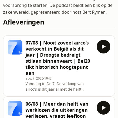
voorsprong te starten. De podcast biedt een blik op de
zakenwereld, gepresenteerd door host Bert Rymen.
Afleveringen
07/08 | Nooit zoveel airco’s
verkocht in België als dit
jaar | Droogte bedreigt
stilaan binnenvaart | Bel20
tikt historisch hoogtepunt
aan
aug. 7, 2026
1047
Vandaag in De 7: De verkoop van
airco's is dit jaar al met de helft
toegenomen in ons land. We staan op
een record. Zijn we dan volop die
06/08 | Meer dan helft van
cultuurswitch aan het maken naar
werklozen die uitkeringen
meer koeling? De droogte bedreigt
verliezen, vraagt leefloon
hoe langer hoe meer het Vlaamse