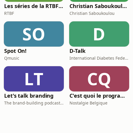
Les séries de la RTBF : Histoire(s)
Christian Saboukoulou
RTBF
Christian Saboukoulou
SO
D
Spot On!
D-Talk
Qmusic
International Diabetes Federation
LT
CQ
Let's talk branding
C'est quoi le programme au cinéma ?
The brand-building podcast by Stef Hamerlinck
Nostalgie Belgique