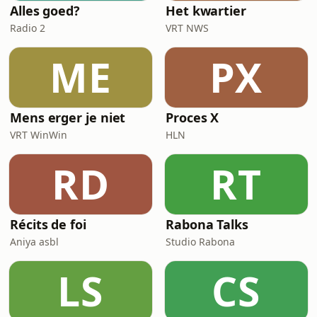
Alles goed?
Het kwartier
Radio 2
VRT NWS
ME
PX
Mens erger je niet
Proces X
VRT WinWin
HLN
RD
RT
Récits de foi
Rabona Talks
Aniya asbl
Studio Rabona
LS
CS