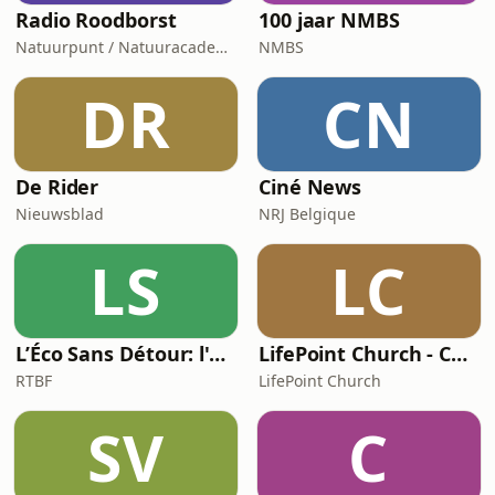
Radio Roodborst
100 jaar NMBS
Natuurpunt / Natuuracademie
NMBS
DR
CN
De Rider
Ciné News
Nieuwsblad
NRJ Belgique
LS
LC
L’Éco Sans Détour: l'actualité économique
LifePoint Church - Campus de Bruxelles
RTBF
LifePoint Church
SV
C