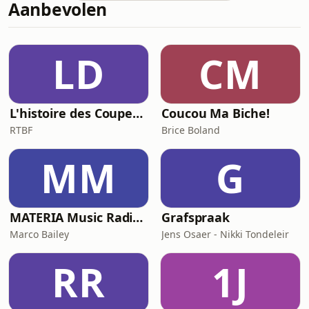
Aanbevolen
LD
CM
L'histoire des Coupes du Monde, la géopolitique du ballon rond
Coucou Ma Biche!
RTBF
Brice Boland
MM
G
MATERIA Music Radio Show by Marco Bailey
Grafspraak
Marco Bailey
Jens Osaer - Nikki Tondeleir
RR
1J