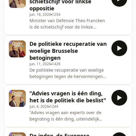
schietschijf voor linkse
oppositie
jun. 18, 2026
1254
Minister van Defensie Theo Francken
is de schietschijf voor de linkse
oppositie
De politieke recuperatie van
woelige Brusselse
betogingen
jun. 11, 2026
1428
De politieke recuperatie van woelige
betogingen tegen de hervormingen
in het Franstalige onderwijs
"Advies vragen is één ding,
het is de politiek die beslist"
jun. 4, 2026
1244
"Advies vragen aan experts over de
begroting is één ding, uiteindelijk
beslist de politiek"
De index, de Europese