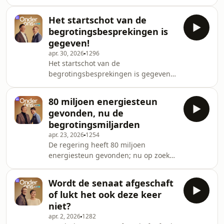
drinkwater en eentje over
energiesteun.
Het startschot van de
begrotingsbesprekingen is
gegeven!
apr. 30, 2026
1296
Het startschot van de
begrotingsbesprekingen is gegeven;
de vraag is wanneer ze klaar zullen
zijn, en hoeveel geld ze zullen vinden.
80 miljoen energiesteun
gevonden, nu de
begrotingsmiljarden
apr. 23, 2026
1254
De regering heeft 80 miljoen
energiesteun gevonden; nu op zoek
naar de miljarden voor de begroting.
Wordt de senaat afgeschaft
of lukt het ook deze keer
niet?
apr. 2, 2026
1282