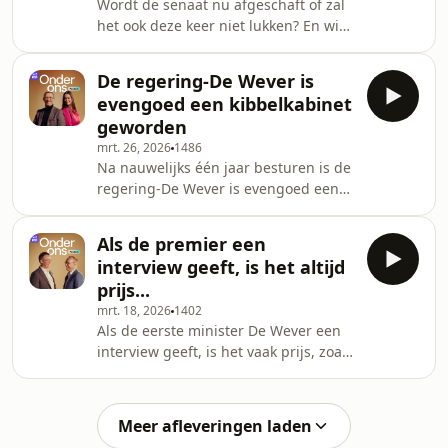
Wordt de senaat nu afgeschaft of zal
het ook deze keer niet lukken? En wie
ligt er dan dwars? Dat is de vraag
voor Benedikte Coussement en Ivan
De regering-De Wever is
De Vadder
evengoed een kibbelkabinet
geworden
mrt. 26, 2026
1486
Na nauwelijks één jaar besturen is de
regering-De Wever is evengoed een
kibbelkabinet geworden, tot die
conclusie komen Lonne Van Erp en
Als de premier een
Ivan De Vadder.
interview geeft, is het altijd
prijs...
mrt. 18, 2026
1402
Als de eerste minister De Wever een
interview geeft, is het vaak prijs, zoals
nu over "het normalisering van de
relaties met Rusland"
Meer afleveringen laden