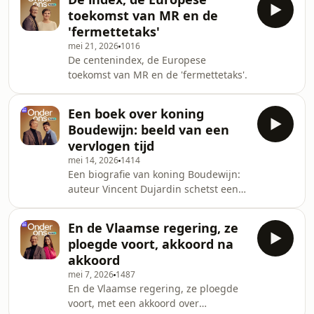
toekomst van MR en de
'fermettetaks'
mei 21, 2026
1016
De centenindex, de Europese
toekomst van MR en de 'fermettetaks'.
Een boek over koning
Boudewijn: beeld van een
vervlogen tijd
mei 14, 2026
1414
Een biografie van koning Boudewijn:
auteur Vincent Dujardin schetst een
beeld van een monarchie uit een
vervlogen tijd
En de Vlaamse regering, ze
ploegde voort, akkoord na
akkoord
mei 7, 2026
1487
En de Vlaamse regering, ze ploegde
voort, met een akkoord over