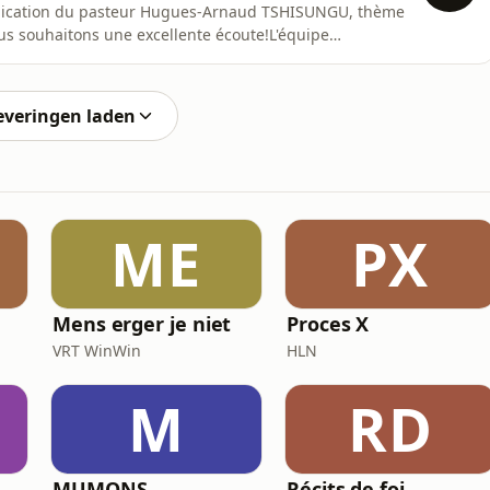
rédication du pasteur Hugues-Arnaud TSHISUNGU, thème
ous souhaitons une excellente écoute!L'équipe
everingen laden
ME
PX
Mens erger je niet
Proces X
VRT WinWin
HLN
M
RD
MUMONS
Récits de foi