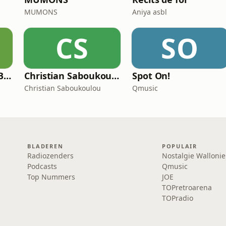
MUMONS
Aniya asbl
CS
SO
Les séries de la RTBF : Histoire(s)
Christian Saboukoulou
Spot On!
Christian Saboukoulou
Qmusic
BLADEREN
POPULAIR
Radiozenders
Nostalgie Wallonie
Podcasts
Qmusic
Top Nummers
JOE
TOPretroarena
TOPradio