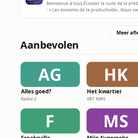
Bienvenue à tous,Écoutez la suite de la p
: « Les ennemis de la productivité». Nous v
audiovisuelle du CEBB
Meer afl
Aanbevolen
AG
HK
Alles goed?
Het kwartier
Radio 2
VRT NWS
F
MS
Freaksville
Mijn Superseks