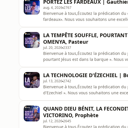
PORTEZ LES FARDEAUX | Gauthier
aug. 4, 2026
2767
Bienvenue à tous,Écoutez la prédication du 
fardeaux». Nous vous souhaitons une excell
LA TEMPÊTE SOUFFLE, POURTANT 
OMENYA, Pasteur
jul. 20, 2026
2337
Bienvenue à tous,Écoutez la prédication du
pourtant Jésus est dans la barque ». Nous v
audiovisuelle du CEBB
LA TECHNOLOGIE D'ÉZECHIEL | B
jul. 13, 2026
2742
Bienvenue à tous,Écoutez la prédication du
d'Ezechiel ». Nous vous souhaitons une exce
QUAND DIEU BÉNIT, LA FECONDIT
VICTORINO, Prophète
jul. 12, 2026
2645
Bienvenue à tous,Écoutez la prédication d