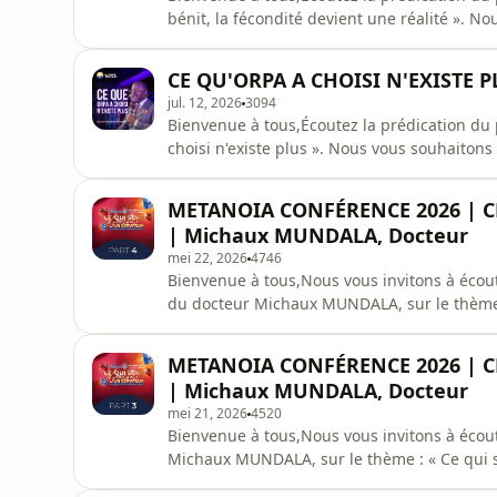
bénit, la fécondité devient une réalité ». N
audiovisuelle du CEBB
CE QU'ORPA A CHOISI N'EXISTE P
jul. 12, 2026
3094
Bienvenue à tous,Écoutez la prédication du
choisi n'existe plus ». Nous vous souhaiton
METANOIA CONFÉRENCE 2026 | C
| Michaux MUNDALA, Docteur
mei 22, 2026
4746
Bienvenue à tous,Nous vous invitons à écout
du docteur Michaux MUNDALA, sur le thème :
notre conférence Metanoia 2026.Nous vous s
audiovisuelle du CEBB
METANOIA CONFÉRENCE 2026 | C
| Michaux MUNDALA, Docteur
mei 21, 2026
4520
Bienvenue à tous,Nous vous invitons à écout
Michaux MUNDALA, sur le thème : « Ce qui s
conférence Metanoia 2026.Nous vous souhait