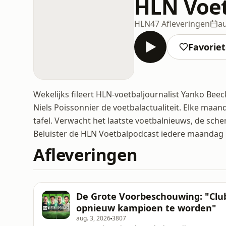
HLN Voet
HLN
47 Afleveringen
au
Favorie
Wekelijks fileert HLN-voetbaljournalist Yanko Be
Niels Poissonnier de voetbalactualiteit. Elke ma
tafel. Verwacht het laatste voetbalnieuws, de sc
Beluister de HLN Voetbalpodcast iedere maandag 
Afleveringen
De Grote Voorbeschouwing: "Club 
opnieuw kampioen te worden"
aug. 3, 2026
3807