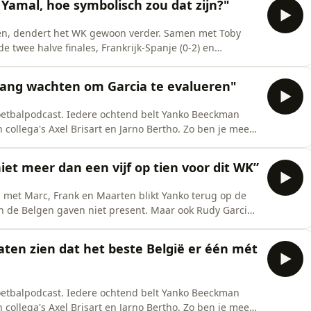
n Yamal, hoe symbolisch zou dat zijn?"
eten, dendert het WK gewoon verder. Samen met Toby
e twee halve finales, Frankrijk-Spanje (0-2) en
 vooruit op de eindstrijd.See omnystudio.com/listener
 lang wachten om Garcia te evalueren"
oetbalpodcast. Iedere ochtend belt Yanko Beeckman
 collega's Axel Brisart en Jarno Bertho. Zo ben je mee
 wekker te zetten! Beluister de dagelijkse HLN
 morgens, zolang de Rode Duivels in het toernooi
iet meer dan een vijf op tien voor dit WK”
 met Marc, Frank en Maarten blikt Yanko terug op de
an de Belgen gaven niet present. Maar ook Rudy Garcia
randering, klinkt het unaniem in de HLN
stener for privacy information.
laten zien dat het beste België er één mét
oetbalpodcast. Iedere ochtend belt Yanko Beeckman
 collega's Axel Brisart en Jarno Bertho. Zo ben je mee