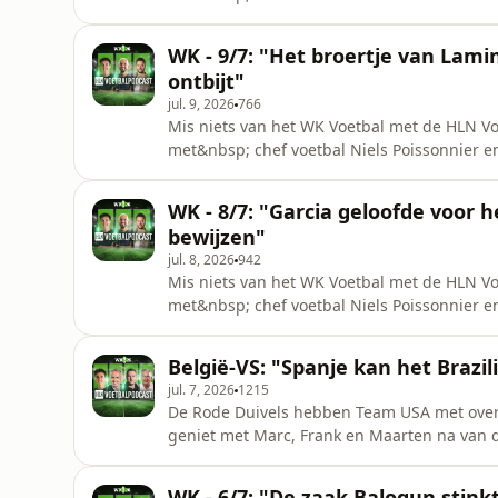
met alle wedstrijden, zonder elke nacht een
Voetbalpodcast iedere ochtend voor 8 uur 's
WK - 9/7: "Het broertje van Lami
zitten.See omnystudio.com/lis
ontbijt"
jul. 9, 2026
766
Mis niets van het WK Voetbal met de HLN V
met&nbsp; chef voetbal Niels Poissonnier en
met alle wedstrijden, zonder elke nacht een
Voetbalpodcast iedere ochtend voor 8 uur 's
WK - 8/7: "Garcia geloofde voor h
zitten.See omnystudio.com/lis
bewijzen"
jul. 8, 2026
942
Mis niets van het WK Voetbal met de HLN V
met&nbsp; chef voetbal Niels Poissonnier en
met alle wedstrijden, zonder elke nacht een
Voetbalpodcast iedere ochtend voor 8 uur 's
België-VS: "Spanje kan het Brazi
zitten.See omnystudio.com/lis
jul. 7, 2026
1215
De Rode Duivels hebben Team USA met overdu
geniet met Marc, Frank en Maarten na van de
al verlekkerd uit naar Spanje. En in die kwa
for privacy information.
WK - 6/7: "De zaak Balogun stinkt