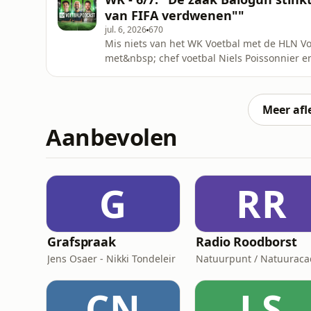
van FIFA verdwenen""
jul. 6, 2026
670
Mis niets van het WK Voetbal met de HLN V
met&nbsp; chef voetbal Niels Poissonnier en
met alle wedstrijden, zonder elke nacht een
Voetbalpodcast iedere ochtend voor 8 uur 's
zitten.See omnystudio.com/lis
Meer afl
Aanbevolen
G
RR
Grafspraak
Radio Roodborst
Jens Osaer - Nikki Tondeleir
CN
LS