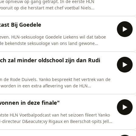
e opnieuw op gang getrapt. In de eerste HLN
ooruit op die herstart met chef voetbal Niels
 topanalist Frank Boeckx.See omnystudio.com/listener
ast Bij Goedele
even. HLN-seksuologe Goedele Liekens wil dat taboe
 de bekendste seksuologe van ons land gewone
aar thuis. Verwacht je aan open en eerlijke
aseks en porno. Zonder taboes en zonder
 zal minder oldschool zijn dan Rudi
s naar een
n de Rode Duivels. Yanko bespreekt het vertrek van de
worden in een extra aflevering van de HLN
Rode Duivel Toby Alderweireld en chef voetbal Niels
 privacy information.
wonnen in deze finale"
tste HLN Voetbalpodcast van het seizoen fileert Yanko
-directeur D&eacute;vy Rigaux en Beerschot-spits Jelle
vacy information.