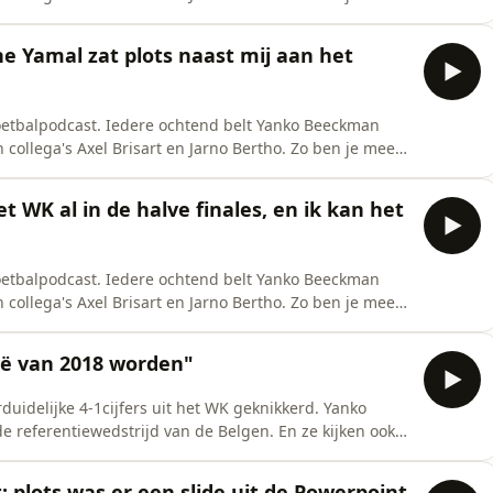
 wekker te zetten! Beluister de dagelijkse HLN
 morgens, zolang de Rode Duivels in het toernooi
ne Yamal zat plots naast mij aan het
oetbalpodcast. Iedere ochtend belt Yanko Beeckman
 collega's Axel Brisart en Jarno Bertho. Zo ben je mee
 wekker te zetten! Beluister de dagelijkse HLN
 morgens, zolang de Rode Duivels in het toernooi
et WK al in de halve finales, en ik kan het
oetbalpodcast. Iedere ochtend belt Yanko Beeckman
 collega's Axel Brisart en Jarno Bertho. Zo ben je mee
 wekker te zetten! Beluister de dagelijkse HLN
 morgens, zolang de Rode Duivels in het toernooi
lië van 2018 worden"
idelijke 4-1cijfers uit het WK geknikkerd. Yanko
 referentiewedstrijd van de Belgen. En ze kijken ook
rtfinale is niets onmogelijk.See omnystudio.com/listener
: plots was er een slide uit de Powerpoint