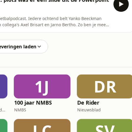
oetbalpodcast. Iedere ochtend belt Yanko Beeckman
 collega's Axel Brisart en Jarno Bertho. Zo ben je mee
 wekker te zetten! Beluister de dagelijkse HLN
 morgens, zolang de Rode Duivels in het toernooi
everingen laden
1J
DR
100 jaar NMBS
De Rider
Natuurpunt / Natuuracademie
NMBS
Nieuwsblad
LC
SV