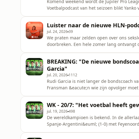
Komend weekend wordt de Jupiler Pro Leagu
Voetbalpodcast van het seizoen blikt Yanko v
Poissonnier, VTM-journalist Jarno Bertho en
for privacy information.
Luister naar de nieuwe HLN-podc
jul. 24, 2026
39
We praten maar zelden open over ons seksl
doorbreken. Een hele zomer lang ontvangt
Vlamingen met een bijzonder seksleven bij h
gesprekken over BDSM, open relaties, tantr
BREAKING: "De nieuwe bondscoach
oordeel.&nbsp; Luister iedere vrijdag grati
Garcia"
jul. 20, 2026
1112
Rudi Garcia is niet langer de bondscoach va
Fransman &eacute;n wie zijn opvolger moet 
Voetbalpodcast met niemand minder dan ex-
Poissonnier.See omnystudio.com/listener for
WK - 20/7: "Het voetbal heeft ge
jul. 19, 2026
498
De wereldkampioen is bekend. In de allerlaa
Spanje-Argentini&euml; (1-0) met Feyenoord
Vossen.See omnystudio.com/listener for pri