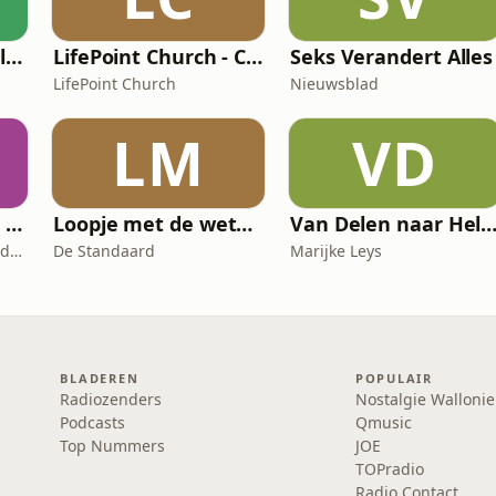
L’Éco Sans Détour: l'actualité économique
LifePoint Church - Campus de Bruxelles
Seks Verandert Alles
LifePoint Church
Nieuwsblad
LM
VD
Mel Loves Travels - Le podcast belge du voyage
Loopje met de wetenschap
Van Delen naar Hel
Mel Loves Travels - Le podcast belge du voyage
De Standaard
Marijke Leys
BLADEREN
POPULAIR
Radiozenders
Nostalgie Wallonie
Podcasts
Qmusic
Top Nummers
JOE
TOPradio
Radio Contact