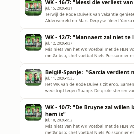
WK - 16/7: "Messi die verliest va
jul. 15, 2026
921
Terwijl de Rode Duivels van vakantie geni
Alderweireld en Marc Degryse fileert Yanko d
Engeland-Argentini&euml; (1-2), en blikt hij
for privacy information.
WK - 12/7: "Mannaert zal niet te
jul. 12, 2026
937
Mis niets van het WK Voetbal met de HLN V
met&nbsp; chef voetbal Niels Poissonnier en
met alle wedstrijden, zonder elke nacht een
Voetbalpodcast iedere ochtend voor 8 uur 's
België-Spanje: “Garcia verdient n
zitten.See omnystudio.com/lis
jul. 11, 2026
1535
Het WK van de Rode Duivels zit erop. Samen
wedstrijd tegen Spanje. De grote sterren v
maakte geen al te beste beurt. Tijd voor ve
Voetbalpodcast.&nbsp;See omnystudio.com/li
WK - 10/7: "De Bruyne zal willen 
hem is"
jul. 10, 2026
952
Mis niets van het WK Voetbal met de HLN V
met&nbsp; chef voetbal Niels Poissonnier en