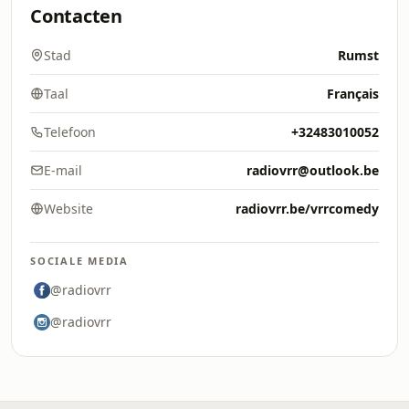
Contacten
Stad
Rumst
Taal
Français
Telefoon
+32483010052
E-mail
radiovrr@outlook.be
Website
radiovrr.be/vrrcomedy
SOCIALE MEDIA
@radiovrr
@radiovrr