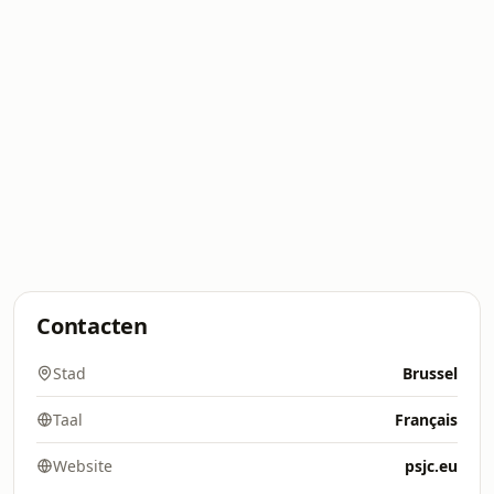
Contacten
Stad
Brussel
Taal
Français
Website
psjc.eu