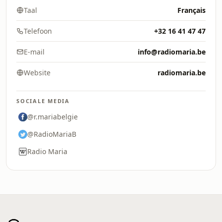
Taal
Français
Telefoon
+32 16 41 47 47
E-mail
info@radiomaria.be
Website
radiomaria.be
SOCIALE MEDIA
@r.mariabelgie
@RadioMariaB
Radio Maria