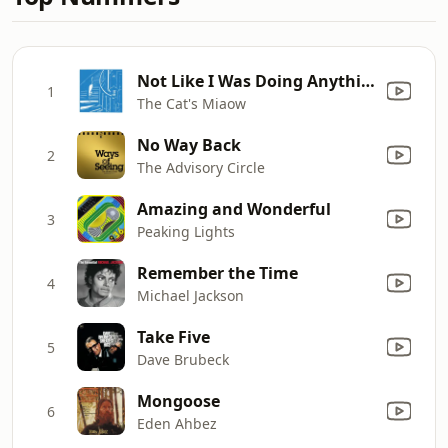
Not Like I Was Doing Anything
1
The Cat's Miaow
No Way Back
2
The Advisory Circle
Amazing and Wonderful
3
Peaking Lights
Remember the Time
4
Michael Jackson
Take Five
5
Dave Brubeck
Mongoose
6
Eden Ahbez