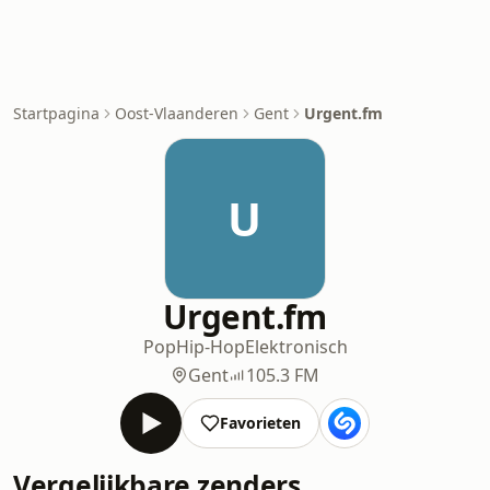
Startpagina
Oost-Vlaanderen
Gent
Urgent.fm
U
Urgent.fm
Pop
Hip-Hop
Elektronisch
Gent
105.3 FM
Favorieten
Vergelijkbare zenders