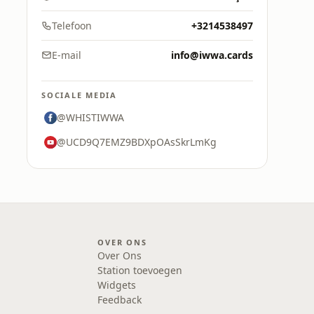
Telefoon
+3214538497
E-mail
info@iwwa.cards
SOCIALE MEDIA
@WHISTIWWA
@UCD9Q7EMZ9BDXpOAsSkrLmKg
OVER ONS
Over Ons
Station toevoegen
Widgets
Feedback