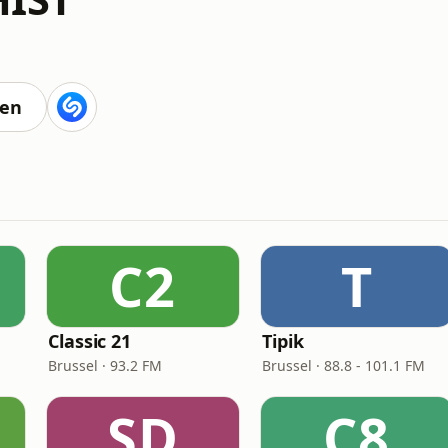
ten
C2
T
Classic 21
Tipik
Brussel · 93.2 FM
Brussel · 88.8 - 101.1 FM
SD
C8