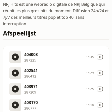
NRJ Hits est une webradio digitale de NRJ Belgique qui
réunit les plus gros hits du moment. Diffusion 24h/24 et
7j/7 des meilleurs titres pop et top 40, sans
interruption.
Afspeellijst
404003
15:35
287225
402541
15:29
286412
403971
15:25
287209
403170
15:18
286777