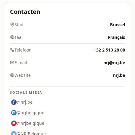
Contacten
Stad
Brussel
Taal
Français
Telefoon
+32 2 513 28 08
E-mail
nrj@nrj.be
Website
nrj.be
SOCIALE MEDIA
@nrj.be
@nrjbelgique
@nrjbelgique
@NRJBelgique