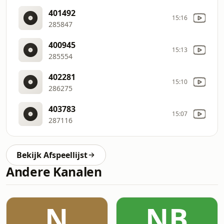
401492
15:16
285847
400945
15:13
285554
402281
15:10
286275
403783
15:07
287116
Bekijk Afspeellijst
Andere Kanalen
N
NB