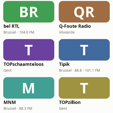
BR
QR
bel RTL
Q-Foute Radio
Brussel · 104.0 FM
Vilvoorde
T
T
TOPschaamteloos
Tipik
Gent
Brussel · 88.8 - 101.1 FM
M
T
MNM
TOPzillion
Brussel · 88.3 FM
Gent