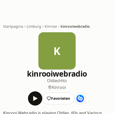
Startpagina
Limburg
Kinrooi
kinrooiwebradio
K
kinrooiwebradio
Oldies
Hits
Kinrooi
Favorieten
Kinrooi Webradio is playing Oldies, 60s and Various