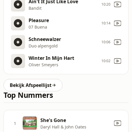
Ain't It Just Like Love
10:20
Bandit
Pleasure
10:14
07 Buena
Schneewalzer
10:06
Duo alpengold
Winter In Mijn Hart
10:02
Oliver Smeyers
Bekijk Afspeellijst
Top Nummers
She's Gone
1
Daryl Hall & John Oates