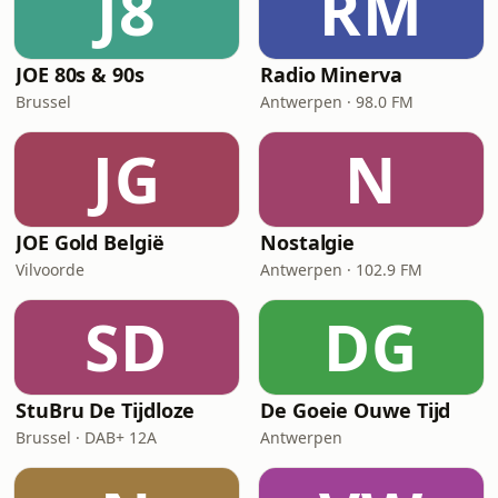
J8
RM
JOE 80s & 90s
Radio Minerva
Brussel
Antwerpen · 98.0 FM
JG
N
JOE Gold België
Nostalgie
Vilvoorde
Antwerpen · 102.9 FM
SD
DG
StuBru De Tijdloze
De Goeie Ouwe Tijd
Brussel · DAB+ 12A
Antwerpen