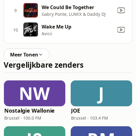
We Could Be Together
9
Gabry Ponte, LUM!X & Daddy DJ
Wake Me Up
10
Avicii
Meer Tonen
Vergelijkbare zenders
NW
J
Nostalgie Wallonie
JOE
Brussel · 100.0 FM
Brussel · 103.4 FM