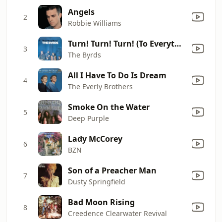
Angels
2
Robbie Williams
Turn! Turn! Turn! (To Everything There Is a Season)
3
The Byrds
All I Have To Do Is Dream
4
The Everly Brothers
Smoke On the Water
5
Deep Purple
Lady McCorey
6
BZN
Son of a Preacher Man
7
Dusty Springfield
Bad Moon Rising
8
Creedence Clearwater Revival