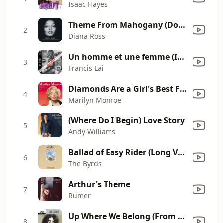
Isaac Hayes
Theme From Mahogany (Do You Know Where You're Going To)
2
Diana Ross
Un homme et une femme (Instrumental)
3
Francis Lai
Diamonds Are a Girl's Best Friend (From "Gentlemen Prefer Blondes")
4
Marilyn Monroe
(Where Do I Begin) Love Story
5
Andy Williams
Ballad of Easy Rider (Long Version)
6
The Byrds
Arthur's Theme
7
Rumer
Up Where We Belong (From "An Officer and a Gentleman")
8