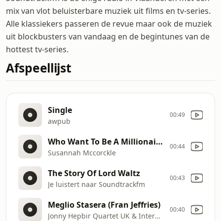
mix van vlot beluisterbare muziek uit films en tv-series.
Alle klassiekers passeren de revue maar ook de muziek
uit blockbusters van vandaag en de begintunes van de
hottest tv-series.
Afspeellijst
Single
00:49
awpub
Who Want To Be A Millionaire (Frank Sinatra & Celeste Holm)
00:44
Susannah Mccorckle
The Story Of Lord Waltz
00:43
Je luistert naar Soundtrackfm
Meglio Stasera (Fran Jeffries)
00:40
Jonny Hepbir Quartet UK & International Jazz Band