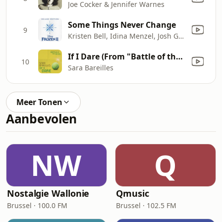
Joe Cocker & Jennifer Warnes
Some Things Never Change
9
Kristen Bell, Idina Menzel, Josh Gad, Jonathan Groff & Cast of Frozen 2
If I Dare (From "Battle of the Sexes")
10
Sara Bareilles
Meer Tonen
Aanbevolen
NW
Q
Nostalgie Wallonie
Qmusic
Brussel · 100.0 FM
Brussel · 102.5 FM