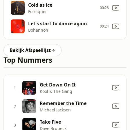
Cold as ice
00:28
Foreigner
Let's start to dance again
00:24
Bohannon
Bekijk Afspeellijst
Top Nummers
Get Down On It
1
Kool & The Gang
Remember the Time
2
Michael Jackson
Take Five
3
Dave Brubeck