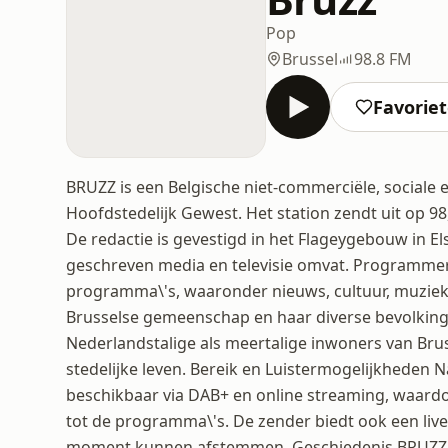
Pop
Brussel
98.8 FM
Favorie
BRUZZ is een Belgische niet-commerciële, sociale e
Hoofdstedelijk Gewest. Het station zendt uit op 98
De redactie is gevestigd in het Flageygebouw in E
geschreven media en televisie omvat. Programmer
programma\'s, waaronder nieuws, cultuur, muziek
Brusselse gemeenschap en haar diverse bevolking. 
Nederlandstalige als meertalige inwoners van Brus
stedelijke leven. Bereik en Luistermogelijkheden
beschikbaar via DAB+ en online streaming, waardo
tot de programma\'s. De zender biedt ook een live 
moment kunnen afstemmen. Geschiedenis BRUZZ ont