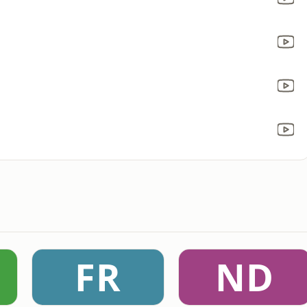
FR
ND