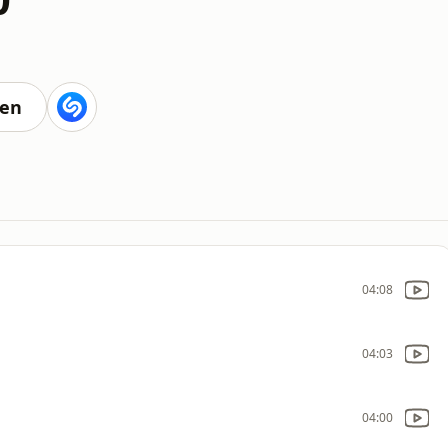
ten
04:08
04:03
04:00