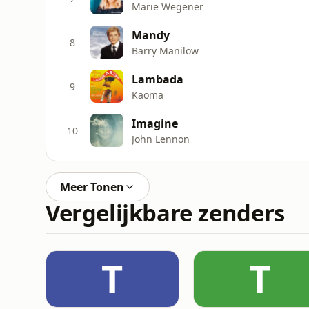
Marie Wegener
Mandy
8
Barry Manilow
Lambada
9
Kaoma
Imagine
10
John Lennon
Meer Tonen
Vergelijkbare zenders
T
T