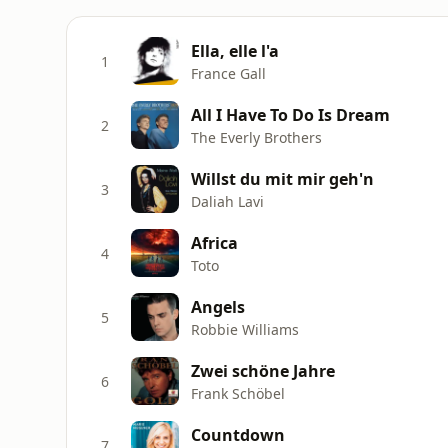
Ella, elle l'a
1
France Gall
All I Have To Do Is Dream
2
The Everly Brothers
Willst du mit mir geh'n
3
Daliah Lavi
Africa
4
Toto
Angels
5
Robbie Williams
Zwei schöne Jahre
6
Frank Schöbel
Countdown
7