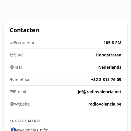
Contacten
Frequentie
105.8 FM
Stad
Hoogstraten
Taal
Nederlands
Telefoon
+32 3 315 76 09
E-mail
jef@radiovalencia.net
Website
radiovalencia.be
SOCIALE MEDIA
@Valencia105fm