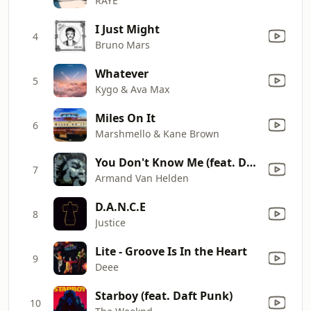
RAYE
I Just Might
4
Bruno Mars
Whatever
5
Kygo & Ava Max
Miles On It
6
Marshmello & Kane Brown
You Don't Know Me (feat. Duane Harden)
7
Armand Van Helden
D.A.N.C.E
8
Justice
Lite - Groove Is In the Heart
9
Deee
Starboy (feat. Daft Punk)
10