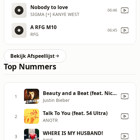
Nobody to love
06:46
SIGMA [+] KANYE WEST
A RFG M10
06:45
RFG
Bekijk Afspeellijst
Top Nummers
Beauty and a Beat (feat. Nicki Minaj)
1
Justin Bieber
Talk To You (feat. 54 Ultra)
2
ANOTR
WHERE IS MY HUSBAND!
3