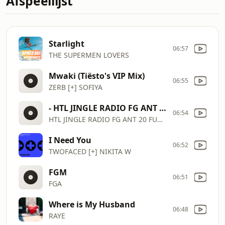
Afspeellijst
Starlight
06:57
THE SUPERMEN LOVERS
Mwaki (Tiësto's VIP Mix)
06:55
ZERB [+] SOFIYA
- HTL JINGLE RADIO FG ANT 20 FUCKING GOOD MUSIC
06:54
HTL JINGLE RADIO FG ANT 20 FUCKING GOOD MUSIC
I Need You
06:52
TWOFACED [+] NIKITA W
FGM
06:51
FGA
Where is My Husband
06:48
RAYE