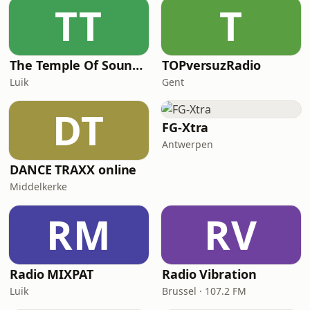
TT
T
The Temple Of Sound Belgium
TOPversuzRadio
Luik
Gent
DT
FG-Xtra
Antwerpen
DANCE TRAXX online
Middelkerke
RM
RV
Radio MIXPAT
Radio Vibration
Luik
Brussel · 107.2 FM