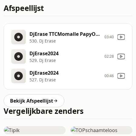
Afspeellijst
DjErase TTCMomalle PapyOnFire 2024
03:40
530. Dj Erase
DjErase2024
02:28
529. Dj Erase
DjErase2024
00:46
527. Dj Erase
Bekijk Afspeellijst
Vergelijkbare zenders