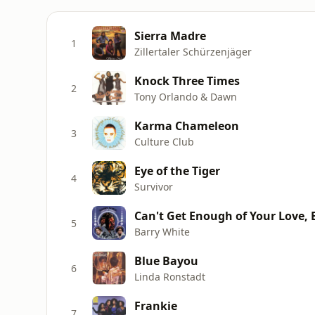
Sierra Madre
1
Zillertaler Schürzenjäger
Knock Three Times
2
Tony Orlando & Dawn
Karma Chameleon
3
Culture Club
Eye of the Tiger
4
Survivor
Can't Get Enough of Your Love,
5
Barry White
Blue Bayou
6
Linda Ronstadt
Frankie
7